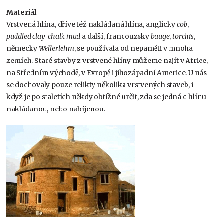
Materiál
Vrstvená hlína, dříve též nakládaná hlína, anglicky
cob
,
puddled clay
,
chalk mud
a další, francouzsky
bauge
,
torchis
,
německy
Wellerlehm
, se používala od nepaměti v mnoha
zemích. Staré stavby z vrstvené hlíny můžeme najít v Africe,
na Středním východě, v Evropě i jihozápadní Americe. U nás
se dochovaly pouze relikty několika vrstvených staveb, i
když je po staletích někdy obtížné určit, zda se jedná o hlínu
nakládanou, nebo nabíjenou.