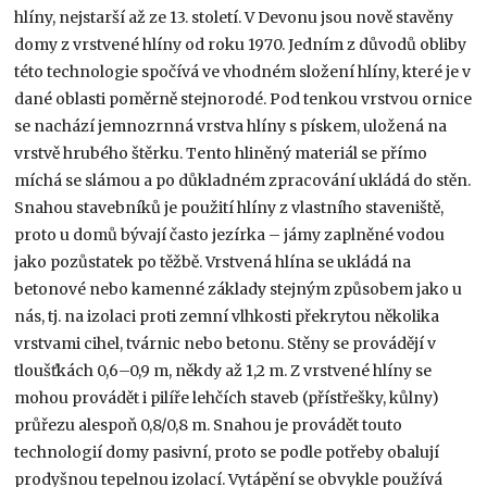
hlíny, nejstarší až ze 13. století. V Devonu jsou nově stavěny
domy z vrstvené hlíny od roku 1970. Jedním z důvodů obliby
této technologie spočívá ve vhodném složení hlíny, které je v
dané oblasti poměrně stejnorodé. Pod tenkou vrstvou ornice
se nachází jemnozrnná vrstva hlíny s pískem, uložená na
vrstvě hrubého štěrku. Tento hliněný materiál se přímo
míchá se slámou a po důkladném zpracování ukládá do stěn.
Snahou stavebníků je použití hlíny z vlastního staveniště,
proto u domů bývají často jezírka – jámy zaplněné vodou
jako pozůstatek po těžbě. Vrstvená hlína se ukládá na
betonové nebo kamenné základy stejným způsobem jako u
nás, tj. na izolaci proti zemní vlhkosti překrytou několika
vrstvami cihel, tvárnic nebo betonu. Stěny se provádějí v
tloušťkách 0,6–0,9 m, někdy až 1,2 m. Z vrstvené hlíny se
mohou provádět i pilíře lehčích staveb (přístřešky, kůlny)
průřezu alespoň 0,8/0,8 m. Snahou je provádět touto
technologií domy pasivní, proto se podle potřeby obalují
prodyšnou tepelnou izolací. Vytápění se obvykle používá