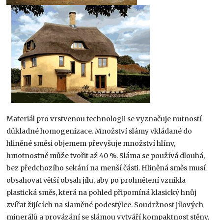
Materiál pro vrstvenou technologii se vyznačuje nutností
důkladné homogenizace. Množství slámy vkládané do
hliněné směsi objemem převyšuje množství hlíny,
hmotnostně může tvořit až 40 %. Sláma se používá dlouhá,
bez předchozího sekání na menší části. Hliněná směs musí
obsahovat větší obsah jílu, aby po prohnětení vznikla
plastická směs, která na pohled připomíná klasický hnůj
zvířat žijících na slaměné podestýlce. Soudržnost jílových
minerálů a provázání se slámou vytváří kompaktnost stěny,