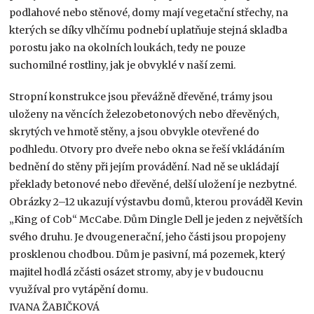
podlahové nebo stěnové, domy mají vegetační střechy, na
kterých se díky vlhčímu podnebí uplatňuje stejná skladba
porostu jako na okolních loukách, tedy ne pouze
suchomilné rostliny, jak je obvyklé v naší zemi.
Stropní konstrukce jsou převážně dřevěné, trámy jsou
uloženy na věncích železobetonových nebo dřevěných,
skrytých ve hmotě stěny, a jsou obvykle otevřené do
podhledu. Otvory pro dveře nebo okna se řeší vkládáním
bednění do stěny při jejím provádění. Nad ně se ukládají
překlady betonové nebo dřevěné, delší uložení je nezbytné.
Obrázky 2–12 ukazují výstavbu domů, kterou prováděl Kevin
„King of Cob“ McCabe. Dům Dingle Dell je jeden z největších
svého druhu. Je dvougenerační, jeho části jsou propojeny
prosklenou chodbou. Dům je pasivní, má pozemek, který
majitel hodlá zčásti osázet stromy, aby je v budoucnu
využíval pro vytápění domu.
IVANA ŽABIČKOVÁ