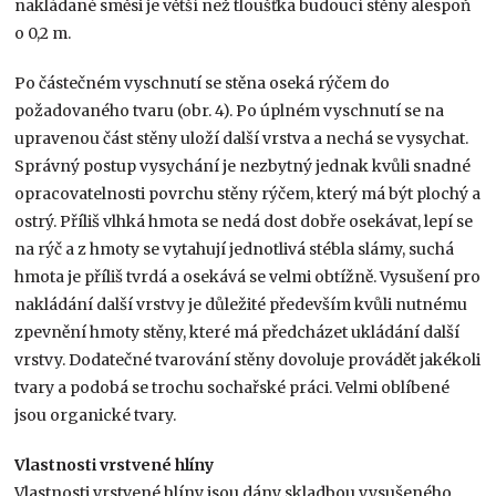
nakládané směsi je větší než tloušťka budoucí stěny alespoň
o 0,2 m.
Po částečném vyschnutí se stěna oseká rýčem do
požadovaného tvaru (obr. 4). Po úplném vyschnutí se na
upravenou část stěny uloží další vrstva a nechá se vysychat.
Správný postup vysychání je nezbytný jednak kvůli snadné
opracovatelnosti povrchu stěny rýčem, který má být plochý a
ostrý. Příliš vlhká hmota se nedá dost dobře osekávat, lepí se
na rýč a z hmoty se vytahují jednotlivá stébla slámy, suchá
hmota je příliš tvrdá a osekává se velmi obtížně. Vysušení pro
nakládání další vrstvy je důležité především kvůli nutnému
zpevnění hmoty stěny, které má předcházet ukládání další
vrstvy. Dodatečné tvarování stěny dovoluje provádět jakékoli
tvary a podobá se trochu sochařské práci. Velmi oblíbené
jsou organické tvary.
Vlastnosti vrstvené hlíny
Vlastnosti vrstvené hlíny jsou dány skladbou vysušeného