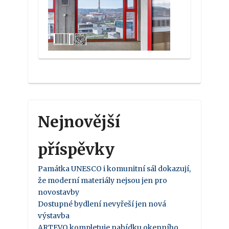
Nejnovější
příspěvky
Památka UNESCO i komunitní sál dokazují,
že moderní materiály nejsou jen pro
novostavby
Dostupné bydlení nevyřeší jen nová
výstavba
ARTEVO kompletuje nabídku okenního