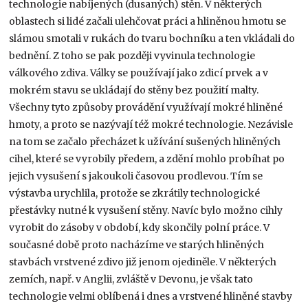
technologie nabíjených (dusaných) stěn. V některých
oblastech si lidé začali ulehčovat práci a hliněnou hmotu se
slámou smotali v rukách do tvaru bochníku a ten vkládali do
bednění. Z toho se pak později vyvinula technologie
válkového zdiva. Války se používají jako zdicí prvek a v
mokrém stavu se ukládají do stěny bez použití malty.
Všechny tyto způsoby provádění využívají mokré hliněné
hmoty, a proto se nazývají též mokré technologie. Nezávisle
na tom se začalo přecházet k užívání sušených hliněných
cihel, které se vyrobily předem, a zdění mohlo probíhat po
jejich vysušení s jakoukoli časovou prodlevou. Tím se
výstavba urychlila, protože se zkrátily technologické
přestávky nutné k vysušení stěny. Navíc bylo možno cihly
vyrobit do zásoby v období, kdy skončily polní práce. V
současné době proto nacházíme ve starých hliněných
stavbách vrstvené zdivo již jenom ojediněle. V některých
zemích, např. v Anglii, zvláště v Devonu, je však tato
technologie velmi oblíbená i dnes a vrstvené hliněné stavby