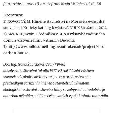
foto archiv autorky (1), archiv firmy Kevin McCabe Ltd. (2–12)
Literatura:
1) NOVOTNÝ, M. Hliněné stavitelství na Moravě a evropské
souvislosti. Kritický katalog k výstavě. NULK Strážnice, 2014.
2) McCABE, Kevin. Přednáška v SHS o výstavbě rodinného
domu z vrstvené hlíny v Anglii v Devonu.
3) http://www.buildsomethingbeautiful.co.uk/project/zero-
carbon-house.
Doc. Ing. Ivana Žabičková, CSc., (*1946)
absolvovala Stavební fakultu VUT v Brně. Působí v ústavu
stavitelství Fakulty architektury VUT v Brně. Je čestnou
předsedkyní Sdružení hliněného stavitelství. Tématem
ekologického stavění a staveb z hlíny se zabývá dlouhodobě a je
autorkou několika publikací věnovaných využití tohoto materiálu.