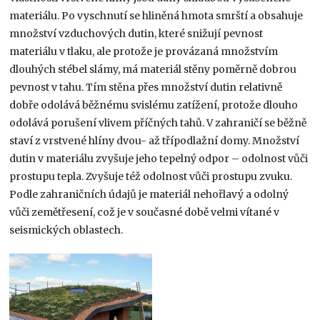
materiálu. Po vyschnutí se hliněná hmota smrští a obsahuje
množství vzduchových dutin, které snižují pevnost
materiálu v tlaku, ale protože je provázaná množstvím
dlouhých stébel slámy, má materiál stěny poměrně dobrou
pevnost v tahu. Tím stěna přes množství dutin relativně
dobře odolává běžnému svislému zatížení, protože dlouho
odolává porušení vlivem příčných tahů. V zahraničí se běžně
staví z vrstvené hlíny dvou- až třípodlažní domy. Množství
dutin v materiálu zvyšuje jeho tepelný odpor – odolnost vůči
prostupu tepla. Zvyšuje též odolnost vůči prostupu zvuku.
Podle zahraničních údajů je materiál nehořlavý a odolný
vůči zemětřesení, což je v současné době velmi vítané v
seismických oblastech.