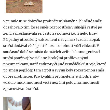
V minulosti se dobrého prohnětení slaměno-hliněné směsi
dosahovalo tím, že se směs rozprostřela v silnější vrstvě po
zemi a prošlapávala se, často za pomoci koní nebo krav.
Případný utroušený exkrement nebyl na závadu, naopak
směsi dodával větší plastičnost a odolnost vůči vlhkosti. V
současné době se místo domácích zvířat k homogenizaci
směsi používají vozidla se širokými profilovanými
pneumatikami, např. traktory či jiné zemědělské stroje, které
po směsi pojíždějí tam a zpět a svými koly rozestřenou směs
dobře prohnětou. Pro kvalitní prohnětení je vhodné, aby
vozidlo mělo hmotnost větší než činí polovina hmotnosti
zpracovávané směsi.