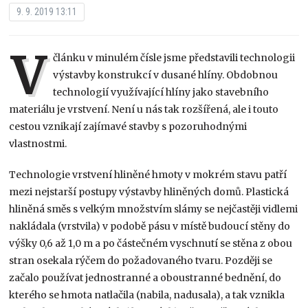
9. 9. 2019 13:11
V
článku v minulém čísle jsme představili technologii
výstavby konstrukcí v dusané hlíny. Obdobnou
technologií využívající hlíny jako stavebního
materiálu je vrstvení. Není u nás tak rozšířená, ale i touto
cestou vznikají zajímavé stavby s pozoruhodnými
vlastnostmi.
Technologie vrstvení hliněné hmoty v mokrém stavu patří
mezi nejstarší postupy výstavby hliněných domů. Plastická
hliněná směs s velkým množstvím slámy se nejčastěji vidlemi
nakládala (vrstvila) v podobě pásu v místě budoucí stěny do
výšky 0,6 až 1,0 m a po částečném vyschnutí se stěna z obou
stran osekala rýčem do požadovaného tvaru. Později se
začalo používat jednostranné a oboustranné bednění, do
kterého se hmota natlačila (nabila, nadusala), a tak vznikla