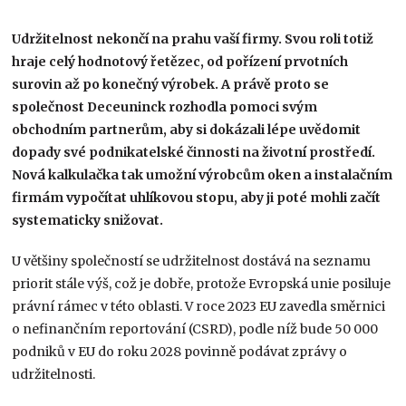
Udržitelnost nekončí na prahu vaší firmy. Svou roli totiž
hraje celý hodnotový řetězec, od pořízení prvotních
surovin až po konečný výrobek. A právě proto se
společnost Deceuninck rozhodla pomoci svým
obchodním partnerům, aby si dokázali lépe uvědomit
dopady své podnikatelské činnosti na životní prostředí.
Nová kalkulačka tak umožní výrobcům oken a instalačním
firmám vypočítat uhlíkovou stopu, aby ji poté mohli začít
systematicky snižovat
.
U většiny společností se udržitelnost dostává na seznamu
priorit stále výš, což je dobře, protože Evropská unie posiluje
právní rámec v této oblasti. V roce 2023 EU zavedla směrnici
o nefinančním reportování (CSRD), podle níž bude 50 000
podniků v EU do roku 2028 povinně podávat zprávy o
udržitelnosti.