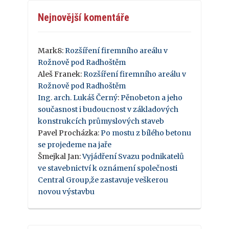
Nejnovější komentáře
Mark8
:
Rozšíření firemního areálu v
Rožnově pod Radhoštěm
Aleš Franek
:
Rozšíření firemního areálu v
Rožnově pod Radhoštěm
Ing. arch. Lukáš Černý
:
Pěnobeton a jeho
současnost i budoucnost v základových
konstrukcích průmyslových staveb
Pavel Procházka
:
Po mostu z bílého betonu
se projedeme na jaře
Šmejkal Jan
:
Vyjádření Svazu podnikatelů
ve stavebnictví k oznámení společnosti
Central Group,že zastavuje veškerou
novou výstavbu