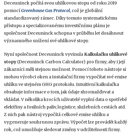
Deceuninck počítá svou uhlíkovou stopu od roku 2019
pomocí
Greenhouse Gas Protocol
, což je globální
standardizovaný rámec. Díky tomuto systematickému
přístupu a specializovanému investičnímu plánu je
společnost Deceuninck schopna v průběhu let dosáhnout
významného snížení své uhlíkové stopy.
Nyní společnost Deceuninck vyvinula
Kalkulačku uhlíkové
stopy
(Deceuninck Carbon Calculator) pro firmy, aby i její
zákazníci měli stejnou možnost. Pomocí tohoto nástroje si
mohou výrobci oken a instalační firmy vypočítat své emise
uhlíku ve stejném GHG protokolu. Intuitivní kalkulačka
obsahuje informace o tom, jak údaje shromažďovat a
vkládat. V několika krocích uživatelé vyplní data o spotřebě
elektřiny a fosilních paliv, logistice, služebních cestách atd.
Z nich pak nástroj vypočítá celkové emise uhlíku a
vygeneruje souhrnnou zprávu. Výpočet lze provádět každý
rok, což umožňuje sledovat změny v udržitelnosti firmy.