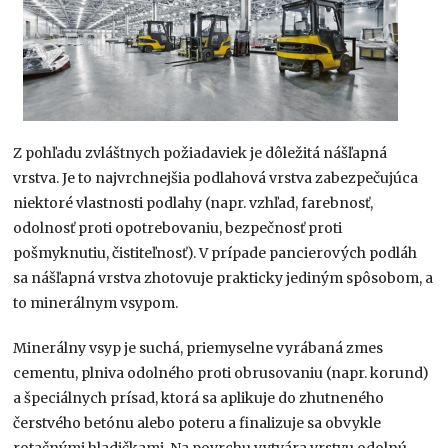
Z pohľadu zvláštnych požiadaviek je dôležitá nášľapná
vrstva. Je to najvrchnejšia podlahová vrstva zabezpečujúca
niektoré vlastnosti podlahy (napr. vzhľad, farebnosť,
odolnosť proti opotrebovaniu, bezpečnosť proti
pošmyknutiu, čistiteľnosť). V prípade pancierových podláh
sa nášľapná vrstva zhotovuje prakticky jediným spôsobom, a
to minerálnym vsypom.
Minerálny vsyp je suchá, priemyselne vyrábaná zmes
cementu, plniva odolného proti obrusovaniu (napr. korund)
a špeciálnych prísad, ktorá sa aplikuje do zhutneného
čerstvého betónu alebo poteru a finalizuje sa obvykle