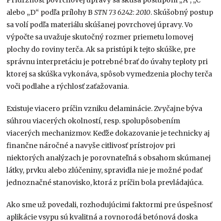
Prídržnosť povrchovej úpravy sa skúša postupom „A“, „C“
alebo „D“ podľa prílohy B
STN 73 6242
:
2010
. Skúšobný postup
sa volí podľa materiálu skúšanej povrchovej úpravy. Vo
výpočte sa uvažuje skutočný rozmer priemetu lomovej
plochy do roviny terča. Ak sa pristúpi k tejto skúške, pre
správnu interpretáciu je potrebné brať do úvahy teploty pri
ktorej sa skúška vykonáva, spôsob vymedzenia plochy terča
voči podlahe a rýchlosť zaťažovania.
Existuje viacero príčin vzniku delaminácie. Zvyčajne býva
súhrou viacerých okolností, resp. spolupôsobením
viacerých mechanizmov. Keďže dokazovanie je technicky aj
finančne náročné a navyše citlivosť prístrojov pri
niektorých analýzach je porovnateľná s obsahom skúmanej
látky, prvku alebo zlúčeniny, spravidla nie je možné podať
jednoznačné stanovisko, ktorá z príčin bola prevládajúca.
Ako sme už povedali, rozhodujúcimi faktormi pre úspešnosť
aplikácie vsypu sú kvalitná a rovnorodá betónová doska