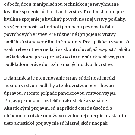
odbočujúcou manipulačnou technickou je nevyhnutné
kvalitné spojenie týchto dvoch vrstiev. Predpokladom pre
kvalitné spojenie je kvalitný povrch nosnej vrstvy podlahy,
vo všeobecnosti sa hodnotí pomocou pevnosti v ťahu
povrchových vrstiev. Pre rôzne iné (pripojené) vrstvy
podláh sú stanovené limitné hodnoty. Pre aplikáciu vsypu sú
však irelevantné a nedajú sa skontrolovať, až ex-post. Takáto
požiadavka sa preto prenáša vo forme súdržnosti vsypu s
podkladom práve do rozhrania týchto dvoch vrstiev.
Delaminácia je pomenovanie straty súdržnosti medzi
nosnou vrstvou podlahy a tenkovrstvou povrchovou
úpravou, v tomto prípade pancierovou vrstvou vsypu.
Prejavy je možné rozdeliť na akustické a vizuálne.
Akustickými prejavmi sú napríklad ostré a úsečné. S
ohľadom na nízke množstvo uvoľnenej energie praskaním,
tieto akustické prejavy nie sú hlasné, skôr naopak.