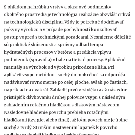
S ohľadom na hrúbku vrstvy a okrajové podmienky
okolitého prostredia je technológia realizácie obzvlášť citlivá
na technologickú disciplínu. Vždy je potrebné dodržiavať
pokyny výrobcu a v prípade pochybností konzultovať
postup vopred s technickými poradcami. Nesmierne dôležité
sú praktické skúsenosti a správny odhad tempa
hydratačných procesov v betóne a predikcia vplyvu
podmienok (spravidla) v hale na tie isté procesy. Aplikačné
manuály sa výrobok od výrobku prirodzene líšia. Pri
aplikácii vsypu metódou „suchý do mokrého“ sa odporúča
nadávkovať rovnomerne po celej ploche, avšak po častiach,
napríklad na dvakrát. Zahladiť prvú vrstvičku a až následne
pristúpiť k dávkovaniu druhej polovice vsypu s následným
zahladením rotačnou hladičkou s diskovým nástavcom.
Nasledovné hladenie povrchu prebieha rotačnými
hladičkami (tzv. glet alebo final), až kým povrch nie je úplne
suchý a tvrdý. Strmším nastavením lopatiek k povrchu