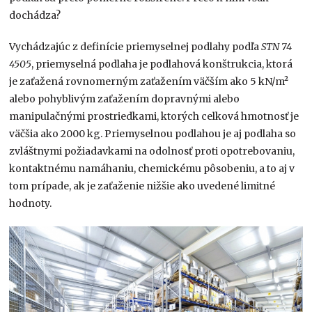
dochádza?
Vychádzajúc z definície priemyselnej podlahy podľa
STN 74
4505
, priemyselná podlaha je podlahová konštrukcia, ktorá
je zaťažená rovnomerným zaťažením väčším ako 5 kN/m²
alebo pohyblivým zaťažením dopravnými alebo
manipulačnými prostriedkami, ktorých celková hmotnosť je
väčšia ako 2000 kg. Priemyselnou podlahou je aj podlaha so
zvláštnymi požiadavkami na odolnosť proti opotrebovaniu,
kontaktnému namáhaniu, chemickému pôsobeniu, a to aj v
tom prípade, ak je zaťaženie nižšie ako uvedené limitné
hodnoty.