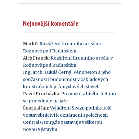
Nejnovější komentáře
Mark8
:
Rozšíření firemního areálu v
Rožnově pod Radhoštěm
Aleš Franek
:
Rozšíření firemního areálu v
Rožnově pod Radhoštěm
Ing. arch. Lukáš Černý
:
Pěnobeton a jeho
současnost i budoucnost v základových
konstrukcích průmyslových staveb
Pavel Procházka
:
Po mostu z bílého betonu
se projedeme na jaře
Šmejkal Jan
:
Vyjádření Svazu podnikatelů
ve stavebnictví k oznámení společnosti
Central Group,že zastavuje veškerou
novou výstavbu