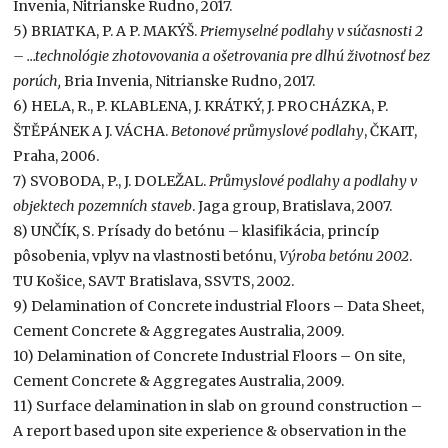
Invenia, Nitrianske Rudno, 2017.
5) BRIATKA, P. A P. MAKÝŠ.
Priemyselné podlahy v súčasnosti 2
– …technológie zhotovovania a ošetrovania pre dlhú životnosť bez
porúch,
Bria Invenia, Nitrianske Rudno, 2017.
6) HELA, R., P. KLABLENA, J. KRÁTKÝ, J. PROCHÁZKA, P.
ŠTĚPÁNEK A J. VÁCHA.
Betonové průmyslové podlahy
, ČKAIT,
Praha, 2006.
7) SVOBODA, P., J. DOLEŽAL.
Průmyslové podlahy a podlahy v
objektech pozemních staveb
. Jaga group, Bratislava, 2007.
8) UNČÍK, S. Prísady do betónu – klasifikácia, princíp
pôsobenia, vplyv na vlastnosti betónu,
Výroba betónu 2002
.
TU Košice, SAVT Bratislava, SSVTS, 2002.
9) Delamination of Concrete industrial Floors – Data Sheet,
Cement Concrete & Aggregates Australia, 2009.
10) Delamination of Concrete Industrial Floors – On site,
Cement Concrete & Aggregates Australia, 2009.
11) Surface delamination in slab on ground construction –
A report based upon site experience & observation in the