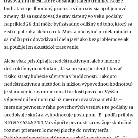
trasovaním miest, ktoré obsahujú takéto trhlinky. Keďže
hydratácia je dlhodobý proces a s ňou súvisia aj objemové
zmeny, dá sa usudzovať, že stav zistený vo veku podlahy
napríklad 28 dní môže byť zásadne odlišný od toho, ktorý sa
zistí o pol roka alebo o rok. Miesta náchylné na delamináciu
sa môžu pri odovzdávaní diela javiť ako bezproblémové ak
sa použije len akustické trasovanie.
Ak sa však pristúpi aj k nedeštruktívnym alebo mierne
deštruktívnym metódam, dá sa presnejšie identifikovať
riziko straty kohézie súvrstvia v budúcnosti. Takouto
nedeštruktívnou metódou (s nižšou výpovednou hodnotou)
je stanovenie rovnomernosti tvrdosti povrchu. Vyššiu
výpovednú hodnotu má už mierne invazívna metóda –
meranie pevnosti v ťahu povrchových vrstiev. Pre podlahy sa
predpisuje skúša a vyhodnocuje postupom „B“ podľa prílohy
B
STN 73 6242: 2010
. Vo výpočte pevnosti sa uvažuje skutočný
rozmer priemeru lomovej plochy do roviny terča.