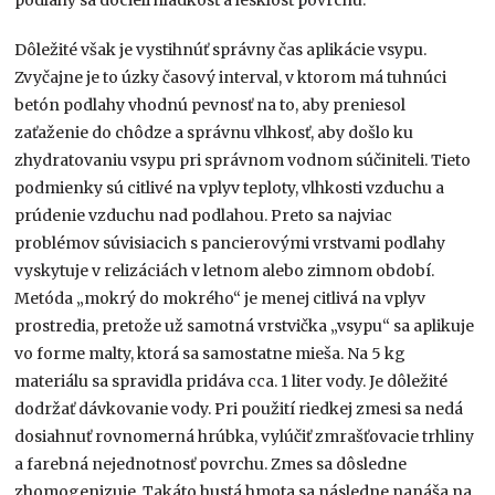
podlahy sa docieli hladkosť a lesklosť povrchu.
Dôležité však je vystihnúť správny čas aplikácie vsypu.
Zvyčajne je to úzky časový interval, v ktorom má tuhnúci
betón podlahy vhodnú pevnosť na to, aby preniesol
zaťaženie do chôdze a správnu vlhkosť, aby došlo ku
zhydratovaniu vsypu pri správnom vodnom súčiniteli. Tieto
podmienky sú citlivé na vplyv teploty, vlhkosti vzduchu a
prúdenie vzduchu nad podlahou. Preto sa najviac
problémov súvisiacich s pancierovými vrstvami podlahy
vyskytuje v relizáciách v letnom alebo zimnom období.
Metóda „mokrý do mokrého“ je menej citlivá na vplyv
prostredia, pretože už samotná vrstvička „vsypu“ sa aplikuje
vo forme malty, ktorá sa samostatne mieša. Na 5 kg
materiálu sa spravidla pridáva cca. 1 liter vody. Je dôležité
dodržať dávkovanie vody. Pri použití riedkej zmesi sa nedá
dosiahnuť rovnomerná hrúbka, vylúčiť zmrašťovacie trhliny
a farebná nejednotnosť povrchu. Zmes sa dôsledne
zhomogenizuje. Takáto hustá hmota sa následne nanáša na