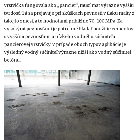
vrstvička fungovala ako „pancier“, musí mať výrazne vyššiu
tvrdosť. Tá sa prejavuje pri skúškach pevnosti v tlaku malty z
takejto zmesi, a to hodnotami približne 70–100 MPa. Za
vysokými pevnosťami je potrebné hľadať použitie cementov
s vyššími pevnosťami a nízkeho vodného súčiniteľa
pancierovej vrstvičky. V prípade oboch typov aplikácie je
výsledný vodný súčiniteľ výrazne nižší ako vodný súčiniteľ
betónu.