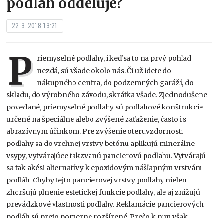
podláh oddeľuje?
22. 3. 2018 13:21
P
riemyselné podlahy, i keď sa to na prvý pohľad
nezdá, sú všade okolo nás. Či už idete do
nákupného centra, do podzemných garáží, do
skladu, do výrobného závodu, skrátka všade. Zjednodušene
povedané, priemyselné podlahy sú podlahové konštrukcie
určené na špeciálne alebo zvýšené zaťaženie, často i s
abrazívnym účinkom. Pre zvýšenie oteruvzdornosti
podlahy sa do vrchnej vrstvy betónu aplikujú minerálne
vsypy, vytvárajúce takzvanú pancierovú podlahu. Vytvárajú
sa tak akési alternatívy k epoxidovým nášľapným vrstvám
podláh. Chyby tejto pancierovej vrstvy podlahy nielen
zhoršujú plnenie estetickej funkcie podlahy, ale aj znižujú
prevádzkové vlastnosti podlahy. Reklamácie pancierových
podláh sú preto pomerne rozšírené. Prečo k nim však