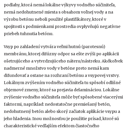
podlahy, ktorá nemá lokálne výkyvy vodného súčiniteľa,
nemá nedohutnené miesta s obsahom voľnej vody a na
výrobu betónu neboli použité plastifikátory, ktoré v
spojitosti s podmienkami prostredia ovplyvňujú negatívne
priebeh tuhnutia betónu.
Vsyp po zahladení vytvára veľmi hutnú (parotesnú)
membránu, ktorej difúzny odpor sa ešte zvýši po aplikácii
ošetrujúceho a vytvrdzujúceho náteru/nástreku. Akékoľvek
nadmerné množstvo vody v betóne preto nemá kam
difundovať a ostane na rozhraní betónu a vsypovej vrstvy.
Lokálnym zvýšením vodného súčiniteľa tu spôsobí odlišné
objemové zmeny, ktoré sa prejavia delamináciou. Lokálne
zvýšenie vodného súčiniteľa môže byť spôsobené viacerými
faktormi, napríklad: nedostatočne premiešaný betón,
nedohutnený betón alebo skorý začiatok aplikácie vsypu a
jeho hladenia. Inou možnosťou je použitie prísad, ktoré sú
charakteristické vedľajším efektom čiastočného