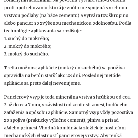
rotačnými hladičkami. Na povrchu vytvára vrstvu odolnú
proti opotrebovaniu, ktorá je vnútorne spojená s vrchnou
vrstvou podlahy (na báze cementu) a vytvára tzv. škrupinu
alebo pancier so zvýšenou mechanickou odolnosťou. Podľa
technológie aplikovania sa rozlišuje:
1. suchý do mokrého;
2. mokrý do mokrého;
3. mokrý do suchého.
Tretia možnosť aplikácie (mokrý do suchého) sa používa
spravidla na betón starší ako 28 dní. Poslednej metóde
aplikácie sa preto ďalej nevenujeme.
Pancierový vsyp je teda minerálna vrstva s hrúbkou od cca.
2 až do cca 7 mm, v závislosti od zrnitosti zmesi, budúceho
zaťaženia a spôsobu aplikácie. Samotný vsyp vždy pozostáva
zo spojiva (prakticky výlučne cement), plniva a prísad
a/alebo prímesí. Vhodná kombinácia zložiek je nositeľom
mechanických vlastností pancierovej vrstvy. Aby tenká