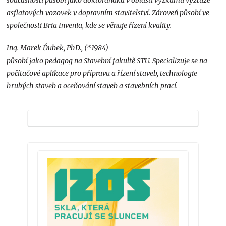
současnosti působí jako doktorandka v oblasti výzkumu výztuže
asflatových vozovek v dopravním stavitelství. Zároveň působí ve
společnosti Bria Invenia, kde se věnuje řízení kvality.
Ing. Marek Ďubek, PhD., (*1984)
působí jako pedagog na Stavební fakultě STU. Specializuje se na
počítačové aplikace pro přípravu a řízení staveb, technologie
hrubých staveb a oceňování staveb a stavebních prací.