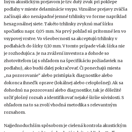
Iným akustickým prejavom je tzv. dutý zvuk pri poklepe
podlahy v mieste delaminácie vsypu. Vizuálne prejavy zväčša
začínajú ako nenápadné jemné trhlinky vo forme napríklad
hexagonálnej siete. Takéto trhlinky zvyknú mať šírku
spočiatku napr. 0,05 mm. Na prvý pohľad sú prítomné len vo
vsypovej vrstve. Vo všeobecnosti sa akceptujú trhlinky v
podlahách do šírky 0,10 mm. V tomto prípade však šírka nie
je rozhodujúca. Je na zvážení investora a dohode so
zhotoviteľom (aj s ohľadom na špecifikáciu požiadaviek na
podlahu), ako budú ďalej pokračovať. Či ponechajú miesta
„na pozorovanie“ alebo pristúpia k diagnostike alebo
dokonca ihneď k oprave (lokálnej alebo celoplošnej). Ak sa
dohodnú na pozorovaní alebo diagnostike, tak je dôležité
určiť plošný rozsah a identifikovať nejaké širšie súvislosti. S
ohľadom na to sa zvolí vhodná metodika s relevantným
rozsahom.
Najjednoduchším spôsobom je cielená kontrola akustickým