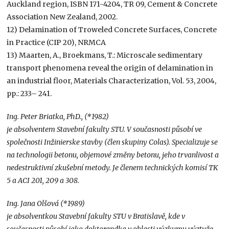
Auckland region, ISBN 171-4204, TR 09, Cement & Concrete
Association New Zealand, 2002.
12) Delamination of Troweled Concrete Surfaces, Concrete
in Practice (CIP 20), NRMCA
13) Maarten, A., Broekmans, T.: Microscale sedimentary
transport phenomena reveal the origin of delamination in
an industrial floor, Materials Characterization, Vol. 53, 2004,
pp.: 233– 241.
Ing. Peter Briatka, PhD., (*1982)
je absolventem Stavební fakulty STU. V současnosti působí ve
společnosti Inžinierske stavby (člen skupiny Colas). Specializuje se
na technologii betonu, objemové změny betonu, jeho trvanlivost a
nedestruktivní zkušební metody. Je členem technických komisí TK
5 a ACI 201, 209 a 308.
Ing. Jana Olšová (*1989)
je absolventkou Stavební fakulty STU v Bratislavě, kde v