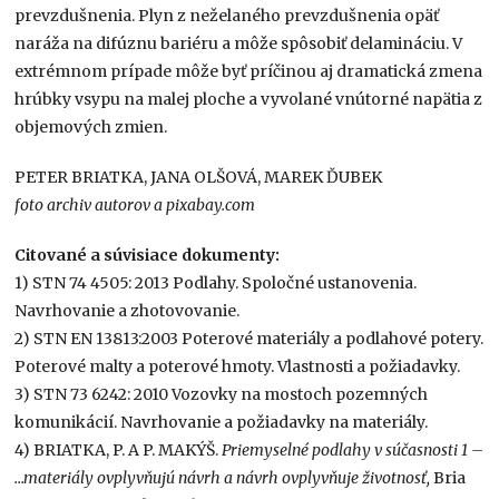
prevzdušnenia. Plyn z neželaného prevzdušnenia opäť
naráža na difúznu bariéru a môže spôsobiť delamináciu. V
extrémnom prípade môže byť príčinou aj dramatická zmena
hrúbky vsypu na malej ploche a vyvolané vnútorné napätia z
objemových zmien.
PETER BRIATKA, JANA OLŠOVÁ, MAREK ĎUBEK
foto archiv autorov a pixabay.com
Citované a súvisiace dokumenty:
1) STN 74 4505: 2013 Podlahy. Spoločné ustanovenia.
Navrhovanie a zhotovovanie.
2) STN EN 13813:2003 Poterové materiály a podlahové potery.
Poterové malty a poterové hmoty. Vlastnosti a požiadavky.
3) STN 73 6242: 2010 Vozovky na mostoch pozemných
komunikácií. Navrhovanie a požiadavky na materiály.
4) BRIATKA, P. A P. MAKÝŠ.
Priemyselné podlahy v súčasnosti 1 –
…materiály ovplyvňujú návrh a návrh ovplyvňuje životnosť,
Bria