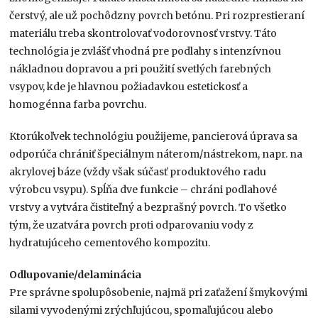
čerstvý, ale už pochôdzny povrch betónu. Pri rozprestieraní
materiálu treba skontrolovať vodorovnosť vrstvy. Táto
technológia je zvlášť vhodná pre podlahy s intenzívnou
nákladnou dopravou a pri použití svetlých farebných
vsypov, kde je hlavnou požiadavkou estetickosť a
homogénna farba povrchu.
Ktorúkoľvek technológiu použijeme, pancierová úprava sa
odporúča chrániť špeciálnym náterom/nástrekom, napr. na
akrylovej báze (vždy však súčasť produktového radu
výrobcu vsypu). Spĺňa dve funkcie – chráni podlahové
vrstvy a vytvára čistiteľný a bezprašný povrch. To všetko
tým, že uzatvára povrch proti odparovaniu vody z
hydratujúceho cementového kompozitu.
Odlupovanie/delaminácia
Pre správne spolupôsobenie, najmä pri zaťažení šmykovými
silami vyvodenými zrýchľujúcou, spomaľujúcou alebo