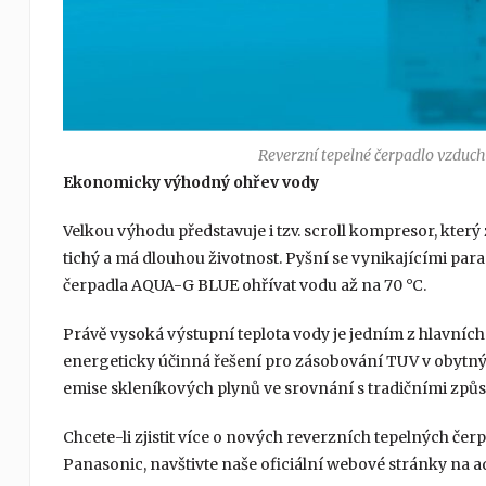
Reverzní tepelné čerpadlo vzd
Ekonomicky výhodný ohřev vody
Velkou výhodu představuje i tzv. scroll kompresor, kter
tichý a má dlouhou životnost. Pyšní se vynikajícími par
čerpadla AQUA-G BLUE ohřívat vodu až na 70 °C.
Právě vysoká výstupní teplota vody je jedním z hlavníc
energeticky účinná řešení pro zásobování TUV v obytný
emise skleníkových plynů ve srovnání s tradičními způso
Chcete-li zjistit více o nových reverzních tepelných č
Panasonic, navštivte naše oficiální webové stránky na 