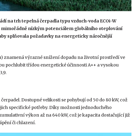
ádí na trh tepelná čerpadla typu vzduch-voda ECOi-W
 s mimořádně nízkým potenciálem globálního oteplování
 aby splňovala požadavky na energeticky náročnější
nu) znamená výrazné snížení dopadu na životní prostředí ve
ou pochlubit třídou energetické účinnosti A++ a vysokou
,9.
čerpadel. Dostupné velikosti se pohybují od 50 do 80 kW, což
jich specifické potřeby. Díky možnosti jednoduchého
umulativní výkon až na 640 kW, což je kapacita dostačující již
pění či chlazení.