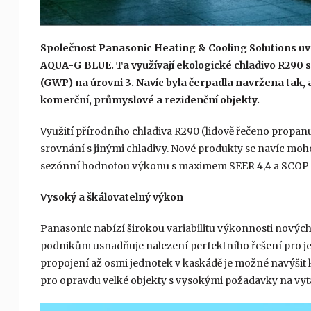
Společnost Panasonic Heating & Cooling Solutions uv
AQUA-G BLUE. Ta využívají ekologické chladivo R290
(GWP) na úrovni 3. Navíc byla čerpadla navržena tak,
komerční, průmyslové a rezidenční objekty.
Využití přírodního chladiva R290 (lidově řečeno propa
srovnání s jinými chladivy. Nové produkty se navíc moh
sezónní hodnotou výkonu s maximem SEER 4,4 a SCOP 3
Vysoký a škálovatelný výkon
Panasonic nabízí širokou variabilitu výkonnosti nových 
podnikům usnadňuje nalezení perfektního řešení pro je
propojení až osmi jednotek v kaskádě je možné navýšit k
pro opravdu velké objekty s vysokými požadavky na vytá