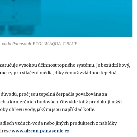
uch-voda Panasonic ECOi-W AQUA-G BLUE
ý zaručuje vysokou účinnost topného systému. Je bezúdržbový,
ametry pro stlačení média, díky čemuž zvládnou tepelná
h důvodů, proč jsou tepelná čerpadla považována za
ch a komerčních budovách. Obvykle totiž produkují nižší
by ohřevu vody, jakými jsou například kotle.
erpadlech vzduch-voda nebo jiných produktech z nabídky
adrese
www.aircon.panasonic.cz
.