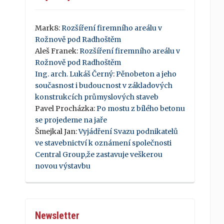
Mark8
:
Rozšíření firemního areálu v
Rožnově pod Radhoštěm
Aleš Franek
:
Rozšíření firemního areálu v
Rožnově pod Radhoštěm
Ing. arch. Lukáš Černý
:
Pěnobeton a jeho
současnost i budoucnost v základových
konstrukcích průmyslových staveb
Pavel Procházka
:
Po mostu z bílého betonu
se projedeme na jaře
Šmejkal Jan
:
Vyjádření Svazu podnikatelů
ve stavebnictví k oznámení společnosti
Central Group,že zastavuje veškerou
novou výstavbu
Newsletter