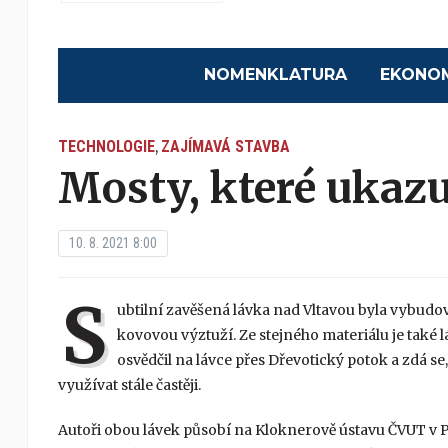
NOMENKLATURA
EKONO
TECHNOLOGIE
ZAJÍMAVÁ STAVBA
,
Mosty, které ukazu
10. 8. 2021 8:00
S
ubtilní zavěšená lávka nad Vltavou byla vybud
kovovou výztuží. Ze stejného materiálu je také 
osvědčil na lávce přes Dřevotický potok a zdá 
využívat stále častěji.
Autoři obou lávek působí na Kloknerově ústavu ČVUT v 