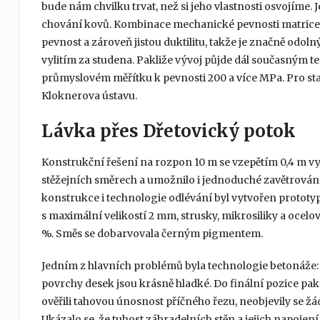
bude nám chvilku trvat, než si jeho vlastnosti osvojíme. 
chování kovů. Kombinace mechanické pevnosti matrice
pevnost a zároveň jistou duktilitu, takže je značně odoln
vylitím za studena. Pakliže vývoj půjde dál současným te
průmyslovém měřítku k pevnosti 200 a více MPa. Pro stav
Kloknerova ústavu.
Lávka přes Dřetovický potok
Konstrukční řešení na rozpon 10 m se vzepětím 0,4 m vyu
stěžejních směrech a umožnilo i jednoduché zavětrování 
konstrukce i technologie odlévání byl vytvořen protot
s maximální velikostí 2 mm, strusky, mikrosiliky a ocel
%. Směs se dobarvovala černým pigmentem.
Jedním z hlavních problémů byla technologie betonáže: „
povrchy desek jsou krásně hladké. Do finální pozice pa
ověřili tahovou únosnost příčného řezu, neobjevily se žá
Ukázalo se, že tuhost zábradelních stěn a jejich napoj