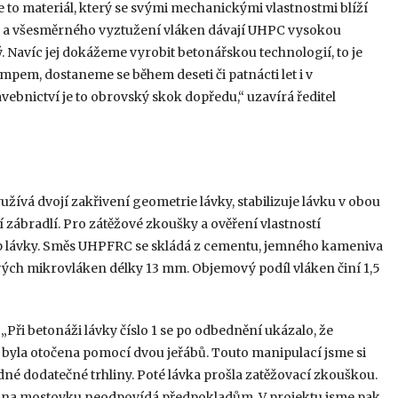
Je to materiál, který se svými mechanickými vlastnostmi blíží
 a všesměrného vyztužení vláken dávají UHPC vysokou
ý. Navíc jej dokážeme vyrobit betonářskou technologií, to je
mpem, dostaneme se během deseti či patnácti let i v
ebnictví je to obrovský skok dopředu,“ uzavírá ředitel
žívá dvojí zakřivení geometrie lávky, stabilizuje lávku v obou
zábradlí. Pro zátěžové zkoušky a ověření vlastností
yp lávky. Směs UHPFRC se skládá z cementu, jemného kameniva
ových mikrovláken délky 13 mm. Objemový podíl vláken činí 1,5
Při betonáži lávky číslo 1 se po odbednění ukázalo, že
k byla otočena pomocí dvou jeřábů. Touto manipulací jsme si
dné dodatečné trhliny. Poté lávka prošla zatěžovací zkouškou.
ení na mostovku neodpovídá předpokladům. V projektu jsme pak