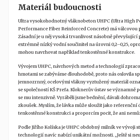
Materiál budoucnosti
Ultra vysokohodnotný vláknobeton UHPC (Ultra High P
Performance Fiber Reinforced Concrete) má válcovou pe
Zásadní je u něj vysoká trvanlivost násobně převyšující
extrémně nízký vodní součinitel na úrovni 0,2–0,25, op
mohou navrhovat například tenkostěnné konstrukce.
Vývojem UHPC, návrhových metod a technologií zpraco
hmotami se zabýváme dlouhodobě, proto nás oslovila sp
jemnozrnný, ocelovými vlákny vyztužený materiál oz
se společností KŠ Prefa. Kloknerův ústav se významně po
se mu intenzivně. Vyráběli jsme bednění, dávali dohromad
zkoušek. Myslím, že lávka může sloužit jako referenční 
tenkostěnné konstrukci a proporcím pocit, že ani nemůže 
Podle Jiřího Kolíska je UHPC obdobný milník ve vývoji s
technologií navíc nabízí unikátní možnosti. „Ještě si n