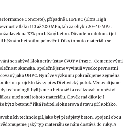
erformance Concrete), případně UHPFRC (Ultra High
vnost v tlaku 110 až 200 MPa, tah za ohybu 20–40 MPa.
 požadavek na XF4 pro běžný beton. Důvodem odolnosti je i
roti běžným betonům poloviční. Díky tomuto materiálu se
vání se zabývá Kloknerův ústav ČVUT v Praze. „Cementovými
olečnost Skanska. Společně jsme vyvinuli vysokopevnostní
načovaný jako UHPC. Nyní ve výzkumu pokračujeme zejména
dílel na projektu lávky přes Dřetovický potok. Věnovali jsme
y technologii, byli jsme u betonáží a realizovali množství
důkaz možností tohoto materiálu. Člověk má díky její
být z betonu,“ říká ředitel Kloknerova ústavu Jiří Kolísko.
tavebních technologií, jako byl předpjatý beton. Spojení obou
euvědomujeme, jaký typ materiálu se nám dostává do ruky. A