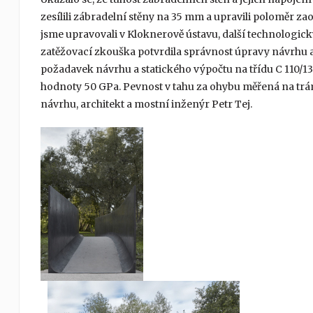
zesílili zábradelní stěny na 35 mm a upravili poloměr z
jsme upravovali v Kloknerově ústavu, další technologick
zatěžovací zkouška potvrdila správnost úpravy návrhu a
požadavek návrhu a statického výpočtu na třídu C 110/13
hodnoty 50 GPa. Pevnost v tahu za ohybu měřená na trá
návrhu, architekt a mostní inženýr Petr Tej.