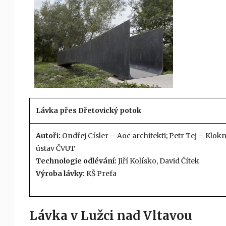
Lávka přes Dřetovický potok
Autoři:
Ondřej Císler – Aoc architekti; Petr Tej – Klok
ústav ČVUT
Technologie odlévání:
Jiří Kolísko, David Čítek
Výroba lávky:
KŠ Prefa
Lávka v Lužci nad Vltavou