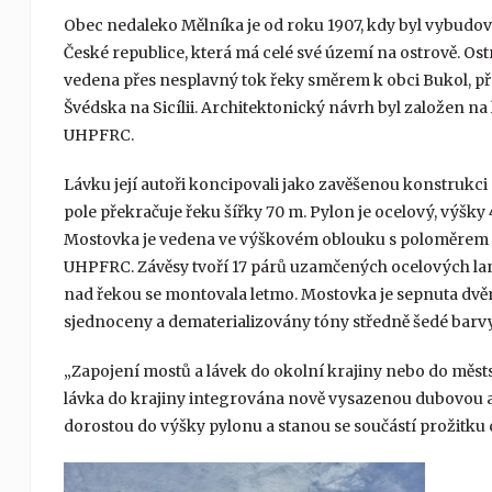
Obec nedaleko Mělníka je od roku 1907, kdy byl vybudov
České republice, která má celé své území na ostrově. Ost
vedena přes nesplavný tok řeky směrem k obci Bukol, pře
Švédska na Sicílii. Architektonický návrh byl založen na
UHPFRC.
Lávku její autoři koncipovali jako zavěšenou konstrukci
pole překračuje řeku šířky 70 m. Pylon je ocelový, výšky 4
Mostovka je vedena ve výškovém oblouku s poloměrem 7
UHPFRC. Závěsy tvoří 17 párů uzamčených ocelových lan
nad řekou se montovala letmo. Mostovka je sepnuta dvě
sjednoceny a dematerializovány tóny středně šedé barvy
„Zapojení mostů a lávek do okolní krajiny nebo do městs
lávka do krajiny integrována nově vysazenou dubovou a
dorostou do výšky pylonu a stanou se součástí prožitku ce