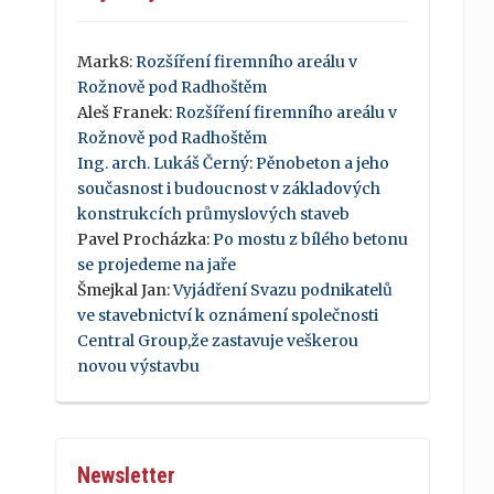
Mark8
:
Rozšíření firemního areálu v
Rožnově pod Radhoštěm
Aleš Franek
:
Rozšíření firemního areálu v
Rožnově pod Radhoštěm
Ing. arch. Lukáš Černý
:
Pěnobeton a jeho
současnost i budoucnost v základových
konstrukcích průmyslových staveb
Pavel Procházka
:
Po mostu z bílého betonu
se projedeme na jaře
Šmejkal Jan
:
Vyjádření Svazu podnikatelů
ve stavebnictví k oznámení společnosti
Central Group,že zastavuje veškerou
novou výstavbu
Newsletter