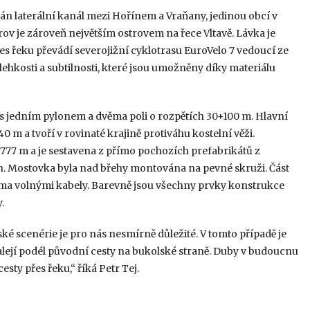
án laterální kanál mezi Hořínem a Vraňany, jedinou obcí v
rov je zároveň největším ostrovem na řece Vltavě. Lávka je
s řeku převádí severojižní cyklotrasu EuroVelo 7 vedoucí ze
 lehkosti a subtilnosti, které jsou umožněny díky materiálu
 s jedním pylonem a dvěma poli o rozpětích 30+100 m. Hlavní
0 m a tvoří v rovinaté krajině protiváhu kostelní věži.
77 m a je sestavena z přímo pochozích prefabrikátů z
. Mostovka byla nad břehy montována na pevné skruži. Část
ma volnými kabely. Barevně jsou všechny prvky konstrukce
.
ké scenérie je pro nás nesmírně důležité. V tomto případě je
lejí podél původní cesty na bukolské straně. Duby v budoucnu
sty přes řeku,“ říká Petr Tej.