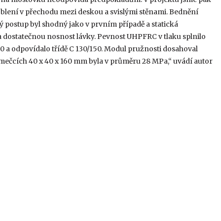
aoblení v přechodu mezi deskou a svislými stěnami. Bednění
ý postup byl shodný jako v prvním případě a statická
 dostatečnou nosnost lávky. Pevnost UHPFRC v tlaku splnilo
0 a odpovídalo třídě C 130/150. Modul pružnosti dosahoval
mečcích 40 x 40 x 160 mm byla v průměru 28 MPa,“ uvádí autor