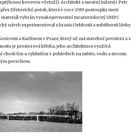
ptýlenou kovovou výztuží). Architekt a mostní inženýr Petr
přes Dřetovický potok, která v roce 2019 postoupila mezi
 jako materiál vybrán vysokopevnostní mrazuvzdorný UHPC
cký návrh experimentoval s hranicí lehkosti a subtilnosti lávky.
šovicemi a Karlínem v Praze, který už má stavební povolení a s
ostu je prostorová křivka, jeho architektura využívá
í chodcům a cyklistům v pohledech na město, vodu a stromy.
ovým povrchem.