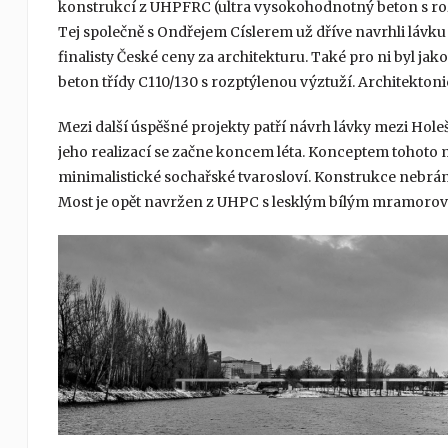
konstrukcí z UHPFRC (ultra vysokohodnotný beton s roz
Tej společně s Ondřejem Císlerem už dříve navrhli lávku 
finalisty České ceny za architekturu. Také pro ni byl
beton třídy C110/130 s rozptýlenou výztuží. Architektoni
Mezi další úspěšné projekty patří návrh lávky mezi Hole
jeho realizací se začne koncem léta. Konceptem tohoto m
minimalistické sochařské tvarosloví. Konstrukce nebrán
Most je opět navržen z UHPC s lesklým bílým mramor