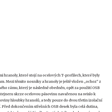
hranoly, které stojí na ocelových T-profilech, které byly
. Mezi těmito nosníky a hranoly je ještě vložen „ochoz“ z
hého rámu, který je následně obedněn, opět za použití OSB
ntejneru skrze ocelovou pásovinu navařenou na svislo k
viny hloubky hranolů, a tedy pouze do dvou třetin izolační
. Před dokončením střešních OSB desek byla celá dutina,