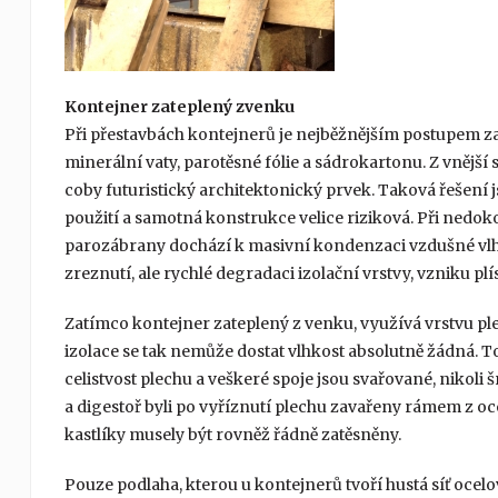
Kontejner zateplený zvenku
Při přestavbách kontejnerů je nejběžnějším postupem zate
minerální vaty, parotěsné fólie a sádrokartonu. Z vnější
coby futuristický architektonický prvek. Taková řešení
použití a samotná konstrukce velice riziková. Při ned
parozábrany dochází k masivní kondenzaci vzdušné vlhk
zreznutí, ale rychlé degradaci izolační vrstvy, vzniku plí
Zatímco kontejner zateplený z venku, využívá vrstvu pl
izolace se tak nemůže dostat vlhkost absolutně žádná. 
celistvost plechu a veškeré spoje jsou svařované, nikol
a digestoř byli po vyříznutí plechu zavařeny rámem z 
kastlíky musely být rovněž řádně zatěsněny.
Pouze podlaha, kterou u kontejnerů tvoří hustá síť ocelo