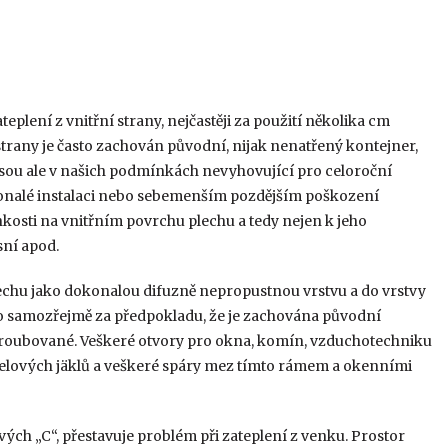
plení z vnitřní strany, nejčastěji za použití několika cm
 strany je často zachován původní, nijak nenatřený kontejner,
 jsou ale v našich podmínkách nevyhovující pro celoroční
okonalé instalaci nebo sebemenším pozdějším poškození
osti na vnitřním povrchu plechu a tedy nejen k jeho
sní apod.
echu jako dokonalou difuzně nepropustnou vrstvu a do vrstvy
To samozřejmě za předpokladu, že je zachována původní
i šroubované. Veškeré otvory pro okna, komín, vzduchotechniku
ocelových jäklů a veškeré spáry mez tímto rámem a okenními
vých „C“, přestavuje problém při zateplení z venku. Prostor