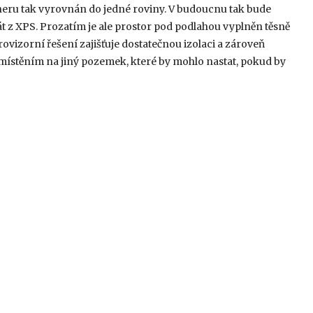
neru tak vyrovnán do jedné roviny. V budoucnu tak bude
át z XPS. Prozatím je ale prostor pod podlahou vyplněn těsně
ovizorní řešení zajišťuje dostatečnou izolaci a zároveň
ístěním na jiný pozemek, které by mohlo nastat, pokud by