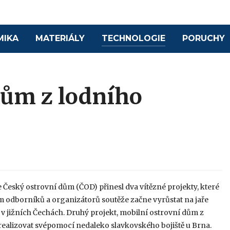
MIKA
MATERIÁLY
TECHNOLOGIE
PORUCHY
dům z lodního
 Český ostrovní dům (ČOD) přinesl dva vítězné projekty, které
m odborníků a organizátorů soutěže začne vyrůstat na jaře
v jižních Čechách. Druhý projekt, mobilní ostrovní dům z
 realizovat svépomocí nedaleko slavkovského bojiště u Brna.