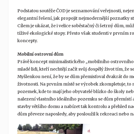
Podstatou soutěže ČOD je seznamování veřejnosti, nejen
elegantní řešení, jak propojit nejmodernější poznatky s
Cílem je ukázat, že i velice soběstačný či šetrný dům, mů
tíživé ekologické stopy. Přesto však studenti v prvním r
koncepty.
Mobilní ostrovní dům
Právě koncept minimalistického „mobilního ostrovního 
mladé lidi, kteří nechtějí začít svůj dospělý život tím, že s
Myšlenkou není, že by se dům přemisťoval dvakrát do měsí
životnosti. Na prvním místě se výrobek zkompletuje, to
pozemek, kde to mají jeho obyvatelé blízko do školy neb
nalezení vlastního ideálního pozemku se dům přemístí a 
stavby většího domu a nabízet tak kontrolu a přehled 
dům převeze naposledy, aby posloužil k rekreaci nebo n