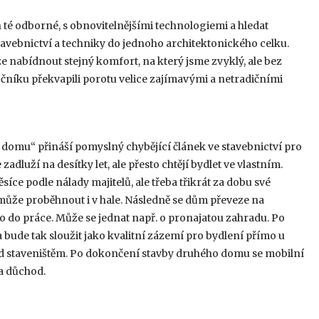
 té odborné, s obnovitelnějšími technologiemi a hledat
tavebnictví a techniky do jednoho architektonického celku.
že nabídnout stejný komfort, na který jsme zvyklý, ale bez
očníku překvapili porotu velice zajímavými a netradičními
domu“ přináší pomyslný chybějící článek ve stavebnictví pro
e zadluží na desítky let, ale přesto chtějí bydlet ve vlastním.
ce podle nálady majitelů, ale třeba třikrát za dobu své
 může proběhnout i v hale. Následně se dům převeze na
o do práce. Může se jednat např. o pronajatou zahradu. Po
bude tak sloužit jako kvalitní zázemí pro bydlení přímo u
nad staveništěm. Po dokončení stavby druhého domu se mobilní
a důchod.