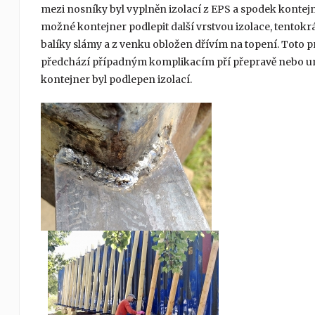
mezi nosníky byl vyplněn izolací z EPS a spodek kontej
možné kontejner podlepit další vrstvou izolace, tentokr
balíky slámy a z venku obložen dřívím na topení. Toto pr
předchází případným komplikacím pří přepravě nebo um
kontejner byl podlepen izolací.