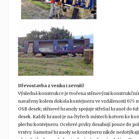
Dřevostavba z venku i zevnitř
Výsledná konstrukce je tvořena stěnovými konstrukčními 
navařeny kolem dokola kontejneru ve vzdálenosti 675 mm
OSB desek; stěnové hranoly spojuje střešní hranol do tu
desek. Každý hranol je na čtyřech místech kotven ke ko
plechu kontejneru. Ocelové prvky dosahují pouze do polo
vrstvy. Samotné hranoly se kontejneru nikde nedotýkají