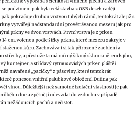
e perfektně vypořádá s členitostí vlnitého plechu a zároveň
ím se podzimem pak byla celá stavba z OSB desek raději
 pak pokračuje druhou vrstvou tuhých rámů, tentokrát ale již s
rkny vytvářejí nadstandardní provětrávanou mezeru jak pro
nými prkny ve dvou vrstvách. První vrstva je z prken
 cm, volenou podle šířky prkna, které mezeru zakryje v
 staženou kůru. Zachovávají si tak přirozené zaoblení a
nu střechy, a přestože ta má mírný šikmý sklon směrem k jihu,
vý kontejner, a střídavý rytmus svislých prken pláště i
vněž navařené „pacičky“ z pásoviny, které tentokrát
které ponesou vnitřní palubkové obložení. Dutina pak
čí vlnou. Důležitější než samotné izolační vlastnosti je pak
růběhu dne a zpětně jí odevzdat do vzduchu v případě
ván nežádoucích pachů a nečistot.