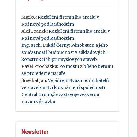
Mark8
:
Rozšíření firemního areálu v
Rožnově pod Radhoštěm
Aleš Franek
:
Rozšíření firemního areálu v
Rožnově pod Radhoštěm
Ing. arch. Lukáš Černý
:
Pěnobeton a jeho
současnost i budoucnost v základových
konstrukcích průmyslových staveb
Pavel Procházka
:
Po mostu z bílého betonu
se projedeme na jaře
Šmejkal Jan
:
Vyjádření Svazu podnikatelů
ve stavebnictví k oznámení společnosti
Central Group,že zastavuje veškerou
novou výstavbu
Newsletter