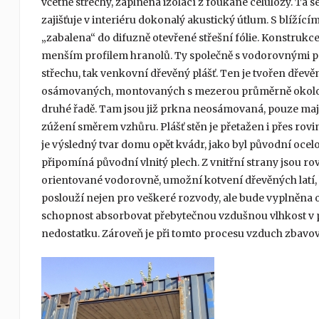
včetně střechy, zaplněna izolací z foukané celulózy. Ta s
zajišťuje v interiéru dokonalý akustický útlum. S blížíc
„zabalena“ do difuzně otevřené střešní fólie. Konstrukce
menším profilem hranolů. Ty společně s vodorovnými p
střechu, tak venkovní dřevěný plášť. Ten je tvořen dřevě
osámovaných, montovaných s mezerou průměrně okolo 14
druhé řadě. Tam jsou již prkna neosámovaná, pouze mají
zúžení směrem vzhůru. Plášť stěn je přetažen i přes rovi
je výsledný tvar domu opět kvádr, jako byl původní ocelo
připomíná původní vlnitý plech. Z vnitřní strany jsou ro
orientované vodorovně, umožní kotvení dřevěných latí, 
poslouží nejen pro veškeré rozvody, ale bude vyplněna ov
schopnost absorbovat přebytečnou vzdušnou vlhkost v p
nedostatku. Zároveň je při tomto procesu vzduch zbavo