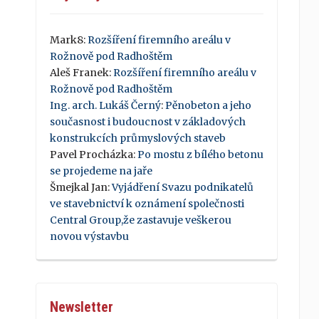
Mark8
:
Rozšíření firemního areálu v
Rožnově pod Radhoštěm
Aleš Franek
:
Rozšíření firemního areálu v
Rožnově pod Radhoštěm
Ing. arch. Lukáš Černý
:
Pěnobeton a jeho
současnost i budoucnost v základových
konstrukcích průmyslových staveb
Pavel Procházka
:
Po mostu z bílého betonu
se projedeme na jaře
Šmejkal Jan
:
Vyjádření Svazu podnikatelů
ve stavebnictví k oznámení společnosti
Central Group,že zastavuje veškerou
novou výstavbu
Newsletter