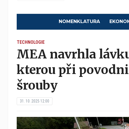
NOMENKLATURA
EKONO
TECHNOLOGIE
MEA navrhla lávku
kterou při povodni
šrouby
31. 10. 2025 12:00