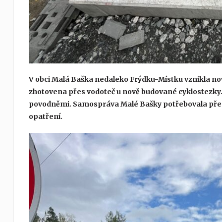
V obci Malá Baška nedaleko Frýdku-Místku vznikla nov
zhotovena přes vodoteč u nově budované cyklostezky. 
povodněmi. Samospráva Malé Bašky potřebovala přem
opatření.