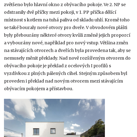
zvětšeno bylo hlavní okno z obývacího pokoje. Ve 2. NP se
odstranily dvě příčky mezi pokoji, v 1. PP příčka dělící
místnost s kotlem na tuhá paliva od skladu uhlí. Kromě toho
se také bouraly nové otvory pro dveře. V obvodovém plášti
byly přebourány některé otvory kvůli změně jejich proporcí
a vybourány nové, například pro nový vstup. Většina změn
na stávajících otvorech a dveřích byla provedena tak, aby se
nemusely měnit překlady. Nad nově rozšířeným otvorem do
obývacího pokoje je překlad z ocelových I profilů s
vyzdívkou z plných pálených cihel. Stejným způsobem byl
proveden i překlad nad novým otvorem mezi stávajícím
obývacím pokojem a přístavbou.