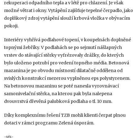
rekuperaci odpadního tepla a v létě pro chlazení. Je však
možné větrat i okny. Vytápění zajišťuje tepelné čerpadlo, jako
doplňkový zdroj vytápění slouží krbová vložka v obývacím
pokoji.
Interiéry vyhřívá podlahové topení, v koupelnách doplněné
topnými žebříky. V podlahách se po sejmutí nášlapných
vrstev do stávající stěrky vyfrézovaly drážky, do kterých
bylo uloženo potrubí pro vedení topného média. Betonová
mazanina je po obvodu místností dilatačně oddělena od
svislých konstrukcí mezerou vyplněnou eps polystyrenem.
Na betonovou mazaninu se poté nanesla vyrovnávací
samonivelační stěrka, na kterou pak byla nalepena
dvouvrstvá dřevěná palubková podlaha o tl. 10 mm.
Díky komplexnímu řešení TZB mohli klienti čerpat plnou
dotaci v rámci programu Zelená úsporám.
-vis-