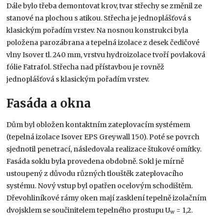
Dále bylo třeba demontovat krov, tvar střechy se změnil ze
stanové na plochou s atikou. Střecha je jednoplášťová s
klasickým pořadím vrstev. Na nosnou konstrukci byla
položena parozábrana a tepelná izolace z desek čedičové
vlny Isover tl. 240 mm, vrstvu hydroizolace tvoří povlaková
fólie Fatrafol. Střecha nad přístavbou je rovněž
jednoplášťová s klasickým pořadím vrstev.
Fasáda a okna
Dům byl obložen kontaktním zateplovacím systémem
(tepelná izolace Isover EPS Greywall 150). Poté se povrch
sjednotil penetrací, následovala realizace štukové omítky.
Fasáda soklu byla provedena obdobně. Sokl je mírně
ustoupený z důvodu různých tlouštěk zateplovacího
systému. Nový vstup byl opatřen ocelovým schodištěm.
Dřevohliníkové rámy oken mají zasklení tepelně izolačním
dvojsklem se součinitelem tepelného prostupu U
= 1,2.
w