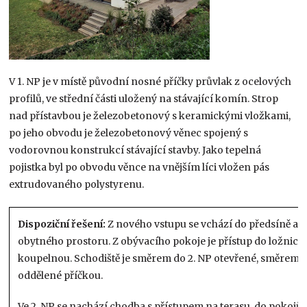
V 1. NP je v místě původní nosné příčky průvlak z ocelových
profilů, ve střední části uložený na stávající komín. Strop
nad přístavbou je železobetonový s keramickými vložkami,
po jeho obvodu je železobetonový věnec spojený s
vodorovnou konstrukcí stávající stavby. Jako tepelná
pojistka byl po obvodu věnce na vnějším líci vložen pás
extrudovaného polystyrenu.
Dispoziční řešení:
Z nového vstupu se vchází do předsíně a 
obytného prostoru. Z obývacího pokoje je přístup do ložnice 
koupelnou. Schodiště je směrem do 2. NP otevřené, směrem d
oddělené příčkou.
Ve 2. NP se nachází chodba s přístupem na terasu, do pokojů 