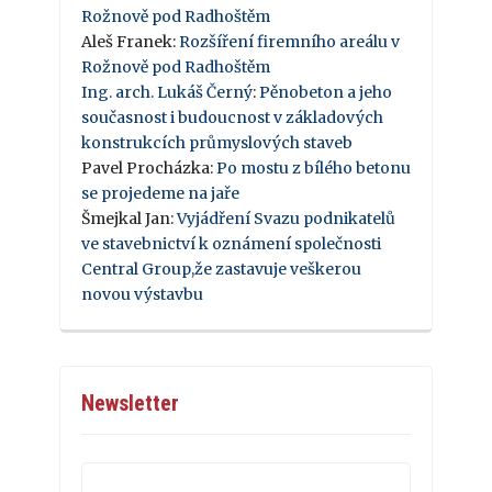
Rožnově pod Radhoštěm
Aleš Franek
:
Rozšíření firemního areálu v
Rožnově pod Radhoštěm
Ing. arch. Lukáš Černý
:
Pěnobeton a jeho
současnost i budoucnost v základových
konstrukcích průmyslových staveb
Pavel Procházka
:
Po mostu z bílého betonu
se projedeme na jaře
Šmejkal Jan
:
Vyjádření Svazu podnikatelů
ve stavebnictví k oznámení společnosti
Central Group,že zastavuje veškerou
novou výstavbu
Newsletter