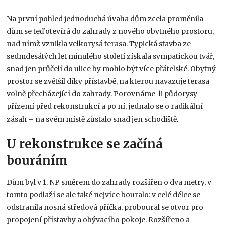
Na první pohled jednoduchá úvaha dům zcela proměnila –
dům se teď otevírá do zahrady z nového obytného prostoru,
nad nímž vznikla velkorysá terasa. Typická stavba ze
sedmdesátých let minulého století získala sympatickou tvář,
snad jen průčelí do ulice by mohlo být více přátelské. Obytný
prostor se zvětšil díky přístavbě, na kterou navazuje terasa
volně přecházející do zahrady. Porovnáme-li půdorysy
přízemí před rekonstrukcí a po ní, jednalo se o radikální
zásah – na svém místě zůstalo snad jen schodiště.
U rekonstrukce se začíná
bouráním
Dům byl v 1. NP směrem do zahrady rozšířen o dva metry, v
tomto podlaží se ale také nejvíce bouralo: v celé délce se
odstranila nosná středová příčka, proboural se otvor pro
propojení přístavby a obývacího pokoje. Rozšířeno a