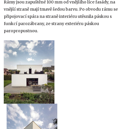
Rámy jsou zapuštěné 100 mm od vnějšího líce fasády, na
vnější straně mají tmavě šedou barvu. Po obvodu rámu se
připojovací spára na straně interiéru utěsnila páskou s
funkcí parozábrany, ze strany exteriéru páskou
paropropustnou.