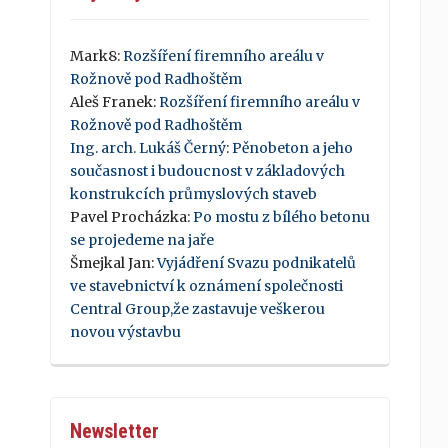
Mark8
:
Rozšíření firemního areálu v
Rožnově pod Radhoštěm
Aleš Franek
:
Rozšíření firemního areálu v
Rožnově pod Radhoštěm
Ing. arch. Lukáš Černý
:
Pěnobeton a jeho
současnost i budoucnost v základových
konstrukcích průmyslových staveb
Pavel Procházka
:
Po mostu z bílého betonu
se projedeme na jaře
Šmejkal Jan
:
Vyjádření Svazu podnikatelů
ve stavebnictví k oznámení společnosti
Central Group,že zastavuje veškerou
novou výstavbu
Newsletter