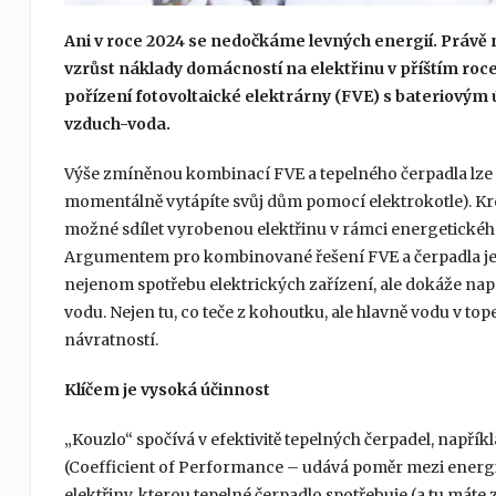
Ani v roce 2024 se nedočkáme levných energií. Práv
vzrůst náklady domácností na elektřinu v příštím roce
pořízení fotovoltaické elektrárny (FVE) s bateriovým
vzduch-voda.
Výše zmíněnou kombinací FVE a tepelného čerpadla lze t
momentálně vytápíte svůj dům pomocí elektrokotle). Kr
možné sdílet vyrobenou elektřinu v rámci energetického s
Argumentem pro kombinované řešení FVE a čerpadla je i 
nejenom spotřebu elektrických zařízení, ale dokáže napá
vodu. Nejen tu, co teče z kohoutku, ale hlavně vodu v tope
návratností.
Klíčem je vysoká účinnost
„Kouzlo“ spočívá v efektivitě tepelných čerpadel, napřík
(Coefficient of Performance – udává poměr mezi energií
elektřiny, kterou tepelné čerpadlo spotřebuje (a tu máte 