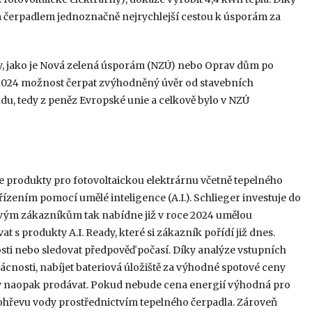
m čerpadlem jednoznačně nejrychlejší cestou k úsporám za
tuly, jako je Nová zelená úsporám (NZÚ) nebo Oprav dům po
a 2024 možnost čerpat zvýhodněný úvěr od stavebních
du, tedy z peněz Evropské unie a celkově bylo v NZÚ
že produkty pro fotovoltaickou elektrárnu včetně tepelného
 řízením pomocí umělé inteligence (A.I.). Schlieger investuje do
a svým zákazníkům tak nabídne již v roce 2024 umělou
 s produkty A.I. Ready, které si zákazník pořídí již dnes.
i nebo sledovat předpověď počasí. Díky analýze vstupních
cnosti, nabíjet bateriová úložiště za výhodné spotové ceny
ny naopak prodávat. Pokud nebude cena energií výhodná pro
o ohřevu vody prostřednictvím tepelného čerpadla. Zároveň