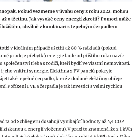
ě naopak. Pokud vezmeme v úvahu ceny z roku 2022, mohou
 až o třetinu. Jak vysoké ceny energií zkrotit? Pomoci může
 úložištěm, ideálně v kombinaci s tepelným čerpadlem
otiž v ideálním případě ušetřit až 80 % nákladů (pokud
omě prodeje přebytků energie bude od příštího roku navíc
polečenství třeba s rodiči, kteří bydlí ve vlastní nemovitosti.
jeho vnitřní synergie. Elektřina z FV panelů pokryje
jet také tepelné čerpadlo, které z dodané elektřiny ohřeje
ní. Pořízení FVE a čerpadla je tak investicí s velmi rychlou
lad ta od Schliegeru dosahují vynikající hodnoty až 4,4 COP
 získanou a energií vloženou). V praxi to znamená, že z 1 kWh
z fotovoltaické elektrárny), dokáže vyrobit 4,4 kWh tepla. Díky