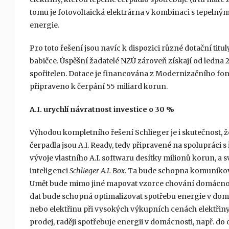
tomu je fotovoltaická elektrárna v kombinaci s tepelný
energie.
Pro toto řešení jsou navíc k dispozici různé dotační ti
babičce. Úspěšní žadatelé NZÚ zároveň získají od ledn
spořitelen. Dotace je financována z Modernizačního fon
připraveno k čerpání 55 miliard korun.
A.I. urychlí návratnost investice o 30 %
Výhodou kompletního řešení Schlieger je i skutečnost, 
čerpadla jsou A.I. Ready, tedy připravené na spolupráci s
vývoje vlastního A.I. softwaru desítky milionů korun, 
inteligenci
Schlieger A.I. Box
. Ta bude schopna komunikovat
Umět bude mimo jiné mapovat vzorce chování domácnost
dat bude schopná optimalizovat spotřebu energie v domá
nebo elektřinu při vysokých výkupních cenách elektři
prodej, raději spotřebuje energii v domácnosti, např. d