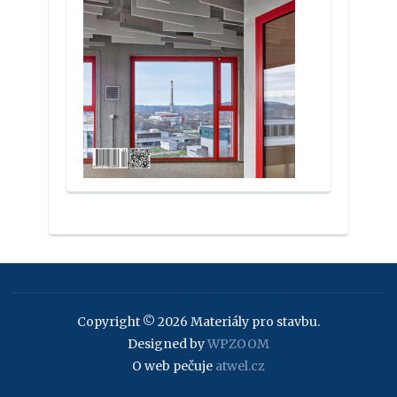
Copyright © 2026 Materiály pro stavbu.
Designed by
WPZOOM
O web pečuje
atwel.cz