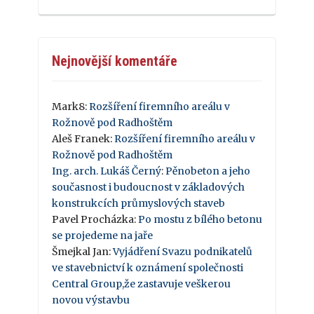
Nejnovější komentáře
Mark8
:
Rozšíření firemního areálu v
Rožnově pod Radhoštěm
Aleš Franek
:
Rozšíření firemního areálu v
Rožnově pod Radhoštěm
Ing. arch. Lukáš Černý
:
Pěnobeton a jeho
současnost i budoucnost v základových
konstrukcích průmyslových staveb
Pavel Procházka
:
Po mostu z bílého betonu
se projedeme na jaře
Šmejkal Jan
:
Vyjádření Svazu podnikatelů
ve stavebnictví k oznámení společnosti
Central Group,že zastavuje veškerou
novou výstavbu