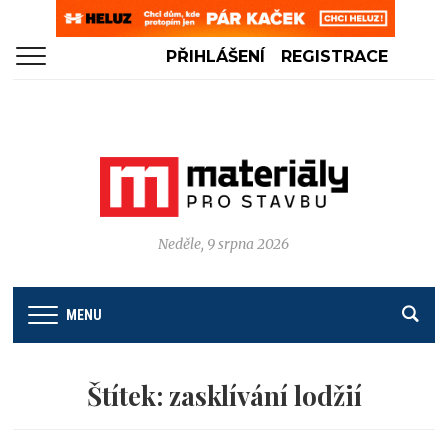
PŘIHLÁŠENÍ
REGISTRACE
Neděle, 9 srpna 2026
MENU
Štítek:
zasklívání lodžií