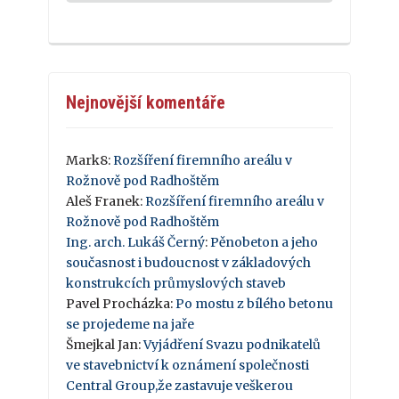
Nejnovější komentáře
Mark8
:
Rozšíření firemního areálu v
Rožnově pod Radhoštěm
Aleš Franek
:
Rozšíření firemního areálu v
Rožnově pod Radhoštěm
Ing. arch. Lukáš Černý
:
Pěnobeton a jeho
současnost i budoucnost v základových
konstrukcích průmyslových staveb
Pavel Procházka
:
Po mostu z bílého betonu
se projedeme na jaře
Šmejkal Jan
:
Vyjádření Svazu podnikatelů
ve stavebnictví k oznámení společnosti
Central Group,že zastavuje veškerou