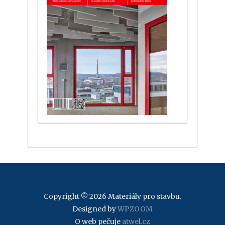
Copyright © 2026 Materiály pro stavbu.
Designed by
WPZOOM
O web pečuje
atwel.cz