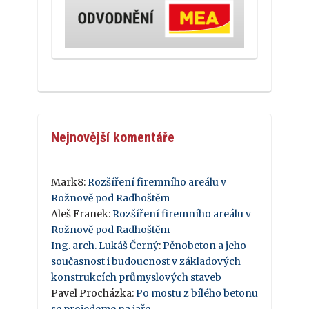
Nejnovější komentáře
Mark8
:
Rozšíření firemního areálu v
Rožnově pod Radhoštěm
Aleš Franek
:
Rozšíření firemního areálu v
Rožnově pod Radhoštěm
Ing. arch. Lukáš Černý
:
Pěnobeton a jeho
současnost i budoucnost v základových
konstrukcích průmyslových staveb
Pavel Procházka
:
Po mostu z bílého betonu
se projedeme na jaře