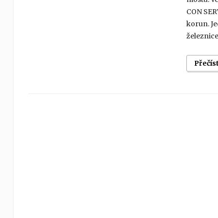
CON SERVI
korun. Je
železnice
Přečís