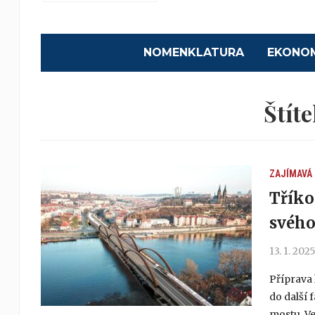
NOMENKLATURA
EKONO
Štít
ZAJÍMAVÁ
Tříko
svého
13. 1. 202
Příprava 
do další 
mostu. V