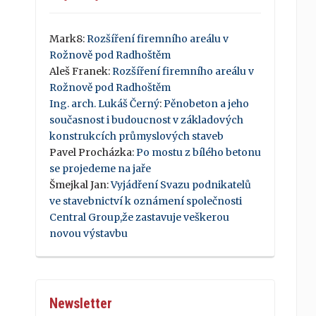
Mark8
:
Rozšíření firemního areálu v
Rožnově pod Radhoštěm
Aleš Franek
:
Rozšíření firemního areálu v
Rožnově pod Radhoštěm
Ing. arch. Lukáš Černý
:
Pěnobeton a jeho
současnost i budoucnost v základových
konstrukcích průmyslových staveb
Pavel Procházka
:
Po mostu z bílého betonu
se projedeme na jaře
Šmejkal Jan
:
Vyjádření Svazu podnikatelů
ve stavebnictví k oznámení společnosti
Central Group,že zastavuje veškerou
novou výstavbu
Newsletter