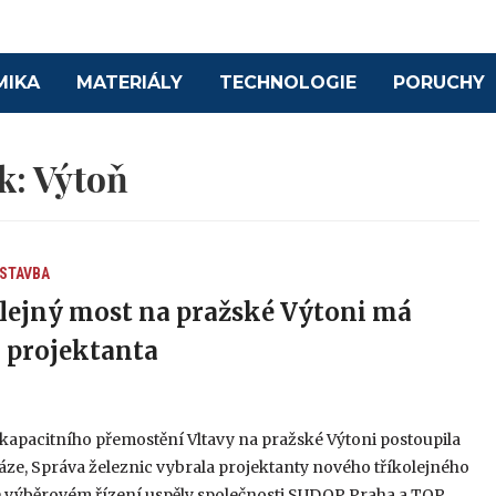
MIKA
MATERIÁLY
TECHNOLOGIE
PORUCHY
ek:
Výtoň
 STAVBA
lejný most na pražské Výtoni má
 projektanta
5
kapacitního přemostění Vltavy na pražské Výtoni postoupila
fáze, Správa železnic vybrala projektanty nového tříkolejného
e výběrovém řízení uspěly společnosti SUDOP Praha a TOP