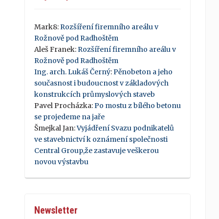
Mark8
:
Rozšíření firemního areálu v
Rožnově pod Radhoštěm
Aleš Franek
:
Rozšíření firemního areálu v
Rožnově pod Radhoštěm
Ing. arch. Lukáš Černý
:
Pěnobeton a jeho
současnost i budoucnost v základových
konstrukcích průmyslových staveb
Pavel Procházka
:
Po mostu z bílého betonu
se projedeme na jaře
Šmejkal Jan
:
Vyjádření Svazu podnikatelů
ve stavebnictví k oznámení společnosti
Central Group,že zastavuje veškerou
novou výstavbu
Newsletter