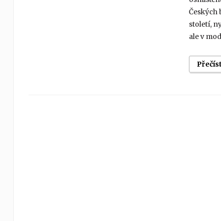
Českých b
století, 
ale v mod
Přečís