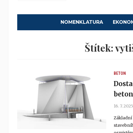
NOMENKLATURA
EKONO
Štítek:
vyti
BETON
Dosta
beton
16. 7. 202
Základní
stavebníh
osmistěnu