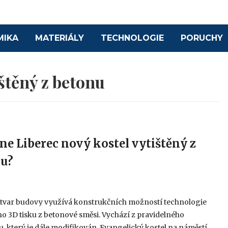
MIKA
MATERIÁLY
TECHNOLOGIE
PORUCHY
štěný z betonu
ne Liberec nový kostel vytištěný z
u?
5
 tvar budovy využívá konstrukčních možností technologie
o 3D tisku z betonové směsi. Vychází z pravidelného
, který je dále modifikován. Evangelický kostel na náměstí