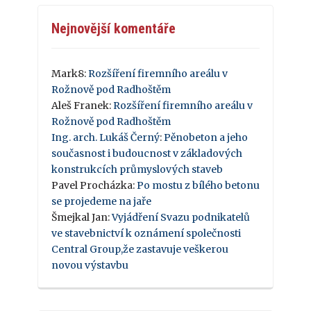
Nejnovější komentáře
Mark8
:
Rozšíření firemního areálu v
Rožnově pod Radhoštěm
Aleš Franek
:
Rozšíření firemního areálu v
Rožnově pod Radhoštěm
Ing. arch. Lukáš Černý
:
Pěnobeton a jeho
současnost i budoucnost v základových
konstrukcích průmyslových staveb
Pavel Procházka
:
Po mostu z bílého betonu
se projedeme na jaře
Šmejkal Jan
:
Vyjádření Svazu podnikatelů
ve stavebnictví k oznámení společnosti
Central Group,že zastavuje veškerou
novou výstavbu