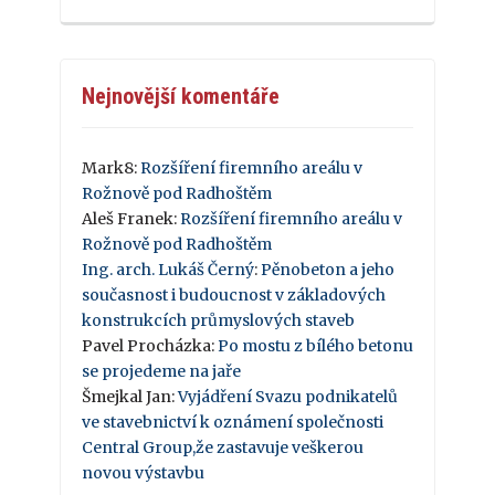
Nejnovější komentáře
Mark8
:
Rozšíření firemního areálu v
Rožnově pod Radhoštěm
Aleš Franek
:
Rozšíření firemního areálu v
Rožnově pod Radhoštěm
Ing. arch. Lukáš Černý
:
Pěnobeton a jeho
současnost i budoucnost v základových
konstrukcích průmyslových staveb
Pavel Procházka
:
Po mostu z bílého betonu
se projedeme na jaře
Šmejkal Jan
:
Vyjádření Svazu podnikatelů
ve stavebnictví k oznámení společnosti
Central Group,že zastavuje veškerou
novou výstavbu