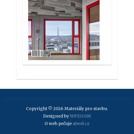
Copyright © 2026 Materiály pro stavbu.
Designed by
WPZOOM
O web pečuje
atwel.cz