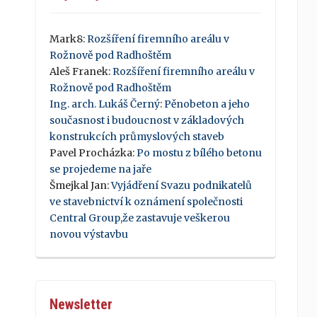
Mark8
:
Rozšíření firemního areálu v
Rožnově pod Radhoštěm
Aleš Franek
:
Rozšíření firemního areálu v
Rožnově pod Radhoštěm
Ing. arch. Lukáš Černý
:
Pěnobeton a jeho
současnost i budoucnost v základových
konstrukcích průmyslových staveb
Pavel Procházka
:
Po mostu z bílého betonu
se projedeme na jaře
Šmejkal Jan
:
Vyjádření Svazu podnikatelů
ve stavebnictví k oznámení společnosti
Central Group,že zastavuje veškerou
novou výstavbu
Newsletter