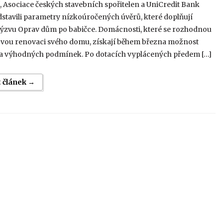
, Asociace českých stavebních spořitelen a UniCredit Bank
stavili parametry nízkoúročených úvěrů, které doplňují
výzvu Oprav dům po babičce. Domácnosti, které se rozhodnou
ovou renovaci svého domu, získají během března možnost
i za výhodných podmínek. Po dotacích vyplácených předem […]
t článek →