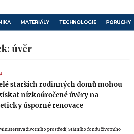
MIKA
MATERIÁLY
TECHNOLOGIE
PORUCHY
ek:
úvěr
A
elé starších rodinných domů mohou
získat nízkoúročené úvěry na
eticky úsporné renovace
Ministerstva životního prostředí, Státního fondu životního