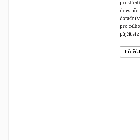
prostředí
dnes před
dotační 
pro celk
půjčit s
Přečís