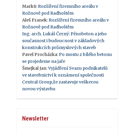
Mark8
:
Rozšíření firemního areálu v
Rožnově pod Radhoštěm
Aleš Franek
:
Rozšíření firemního areálu v
Rožnově pod Radhoštěm
Ing. arch. Lukáš Černý
:
Pěnobeton a jeho
současnost i budoucnost v základových
konstrukcích průmyslových staveb
Pavel Procházka
:
Po mostu z bílého betonu
se projedeme na jaře
Šmejkal Jan
:
Vyjádření Svazu podnikatelů
ve stavebnictví k oznámení společnosti
Central Group,že zastavuje veškerou
novou výstavbu
Newsletter