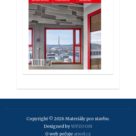
Copyright © 2026 Materiály pro stavbu.
Designed by
WPZOOM
O web pečuje
atwel.cz