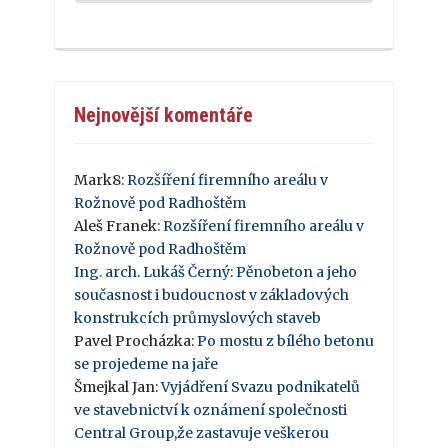
Nejnovější komentáře
Mark8
:
Rozšíření firemního areálu v
Rožnově pod Radhoštěm
Aleš Franek
:
Rozšíření firemního areálu v
Rožnově pod Radhoštěm
Ing. arch. Lukáš Černý
:
Pěnobeton a jeho
současnost i budoucnost v základových
konstrukcích průmyslových staveb
Pavel Procházka
:
Po mostu z bílého betonu
se projedeme na jaře
Šmejkal Jan
:
Vyjádření Svazu podnikatelů
ve stavebnictví k oznámení společnosti
Central Group,že zastavuje veškerou