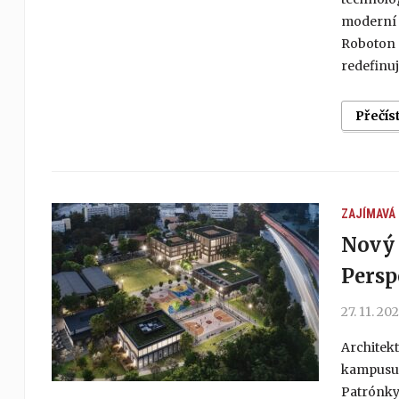
moderní p
Roboton 
redefinuj
Přečís
ZAJÍMAVÁ
Nový 
Persp
27. 11. 20
Architekt
kampusu 
Patrónky 