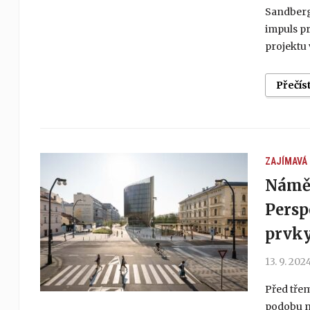
Sandberg 
impuls pr
projektu 
Přečís
ZAJÍMAVÁ
Náměs
Persp
prvky
13. 9. 202
Před třem
podobu n