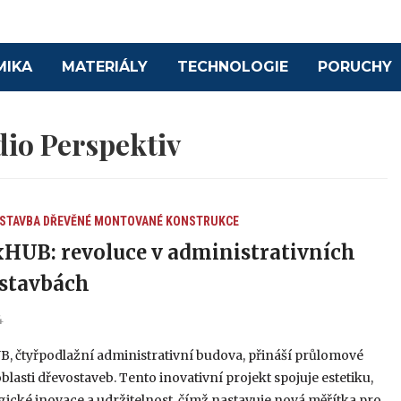
MIKA
MATERIÁLY
TECHNOLOGIE
PORUCHY
dio Perspektiv
 STAVBA
DŘEVĚNÉ MONTOVANÉ KONSTRUKCE
HUB: revoluce v administrativních
stavbách
4
, čtyřpodlažní administrativní budova, přináší průlomové
oblasti dřevostaveb. Tento inovativní projekt spojuje estetiku,
ické inovace a udržitelnost, čímž nastavuje nová měřítka pro