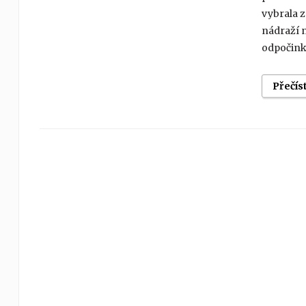
vybrala 
nádraží 
odpočinku
Přečís