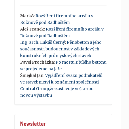
Mark8
:
Rozšíření firemního areálu v
Rožnově pod Radhoštěm
Aleš Franek
:
Rozšíření firemního areálu v
Rožnově pod Radhoštěm
Ing. arch. Lukáš Černý
:
Pěnobeton a jeho
současnost i budoucnost v základových
konstrukcích průmyslových staveb
Pavel Procházka
:
Po mostu z bílého betonu
se projedeme na jaře
Šmejkal Jan
:
Vyjádření Svazu podnikatelů
ve stavebnictví k oznámení společnosti
Central Group,že zastavuje veškerou
novou výstavbu
Newsletter