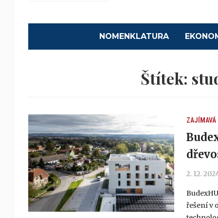
NOMENKLATURA
EKONO
Štítek:
stu
ZAJÍMAVÁ
Budex
dřevo
2. 12. 202
BudexHUB
řešení v 
technolog