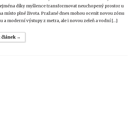
zejména díky myšlence transformovat neuchopený prostor u
na místo plné života. Pražané dnes mohou ocenit novou zónu
 a moderní výstupy z metra, ale i novou zeleň a vodní […]
t článek →