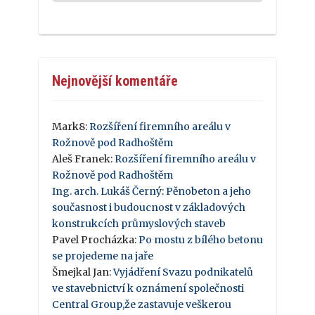
Nejnovější komentáře
Mark8
:
Rozšíření firemního areálu v
Rožnově pod Radhoštěm
Aleš Franek
:
Rozšíření firemního areálu v
Rožnově pod Radhoštěm
Ing. arch. Lukáš Černý
:
Pěnobeton a jeho
současnost i budoucnost v základových
konstrukcích průmyslových staveb
Pavel Procházka
:
Po mostu z bílého betonu
se projedeme na jaře
Šmejkal Jan
:
Vyjádření Svazu podnikatelů
ve stavebnictví k oznámení společnosti
Central Group,že zastavuje veškerou