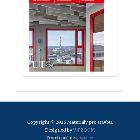
Copyright © 2026 Materiály pro stavbu.
Designed by
WPZOOM
O web pečuje
atwel.cz