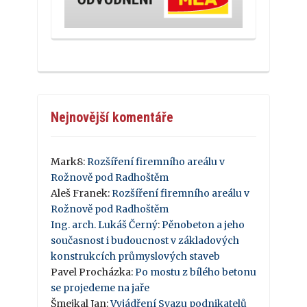
Nejnovější komentáře
Mark8
:
Rozšíření firemního areálu v
Rožnově pod Radhoštěm
Aleš Franek
:
Rozšíření firemního areálu v
Rožnově pod Radhoštěm
Ing. arch. Lukáš Černý
:
Pěnobeton a jeho
současnost i budoucnost v základových
konstrukcích průmyslových staveb
Pavel Procházka
:
Po mostu z bílého betonu
se projedeme na jaře
Šmejkal Jan
:
Vyjádření Svazu podnikatelů