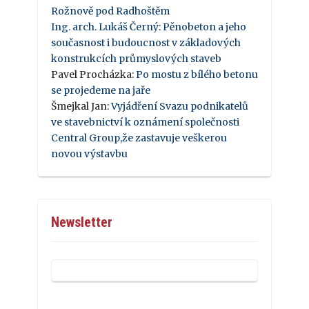
Rožnově pod Radhoštěm
Ing. arch. Lukáš Černý
:
Pěnobeton a jeho
současnost i budoucnost v základových
konstrukcích průmyslových staveb
Pavel Procházka
:
Po mostu z bílého betonu
se projedeme na jaře
Šmejkal Jan
:
Vyjádření Svazu podnikatelů
ve stavebnictví k oznámení společnosti
Central Group,že zastavuje veškerou
novou výstavbu
Newsletter