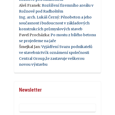
Aleš Franek
:
Rozšíření firemního areálu v
Rožnově pod Radhoštěm
Ing. arch. Lukáš Černý
:
Pěnobeton a jeho
současnost i budoucnost v základových
konstrukcích průmyslových staveb
Pavel Procházka
:
Po mostu z bílého betonu
se projedeme na jaře
Šmejkal Jan
:
Vyjádření Svazu podnikatelů
ve stavebnictví k oznámení společnosti
Central Group,že zastavuje veškerou
novou výstavbu
Newsletter