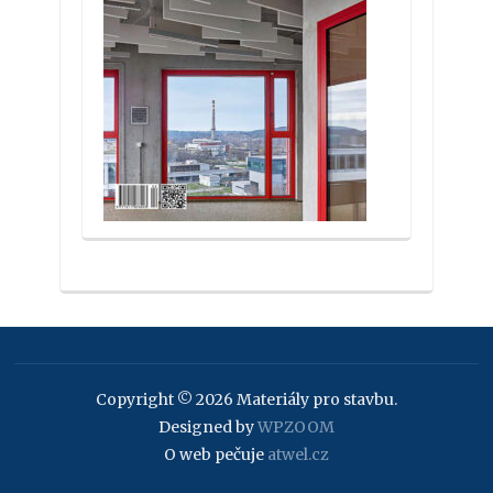
Copyright © 2026 Materiály pro stavbu.
Designed by
WPZOOM
O web pečuje
atwel.cz