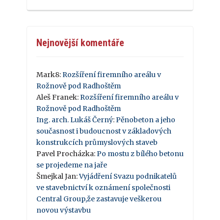
Nejnovější komentáře
Mark8
:
Rozšíření firemního areálu v
Rožnově pod Radhoštěm
Aleš Franek
:
Rozšíření firemního areálu v
Rožnově pod Radhoštěm
Ing. arch. Lukáš Černý
:
Pěnobeton a jeho
současnost i budoucnost v základových
konstrukcích průmyslových staveb
Pavel Procházka
:
Po mostu z bílého betonu
se projedeme na jaře
Šmejkal Jan
:
Vyjádření Svazu podnikatelů
ve stavebnictví k oznámení společnosti
Central Group,že zastavuje veškerou
novou výstavbu