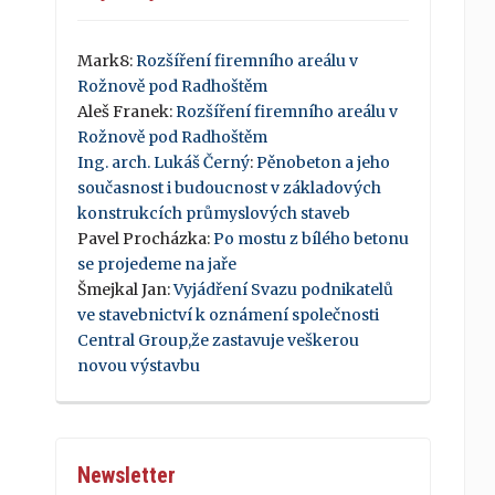
Mark8
:
Rozšíření firemního areálu v
Rožnově pod Radhoštěm
Aleš Franek
:
Rozšíření firemního areálu v
Rožnově pod Radhoštěm
Ing. arch. Lukáš Černý
:
Pěnobeton a jeho
současnost i budoucnost v základových
konstrukcích průmyslových staveb
Pavel Procházka
:
Po mostu z bílého betonu
se projedeme na jaře
Šmejkal Jan
:
Vyjádření Svazu podnikatelů
ve stavebnictví k oznámení společnosti
Central Group,že zastavuje veškerou
novou výstavbu
Newsletter