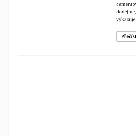
cementov
dodejme,
vykazuje 
Přečís