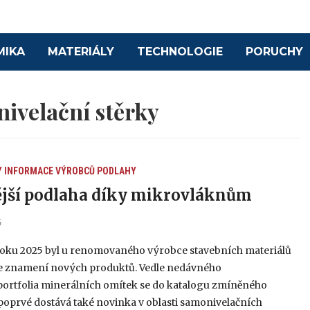
MIKA
MATERIÁLY
TECHNOLOGIE
PORUCHY
ivelační stěrky
Y
INFORMACE VÝROBCŮ
PODLAHY
jší podlaha díky mikrovláknům
5
roku 2025 byl u renomovaného výrobce stavebních materiálů
e znamení nových produktů. Vedle nedávného
 portfolia minerálních omítek se do katalogu zmíněného
poprvé dostává také novinka v oblasti samonivelačních