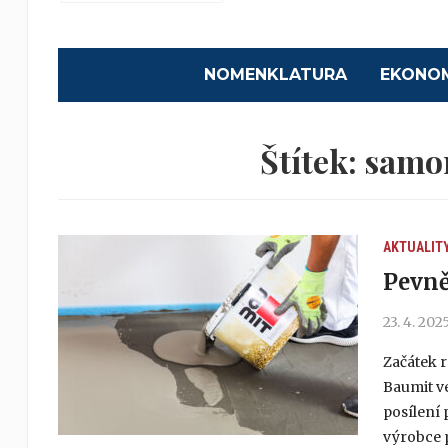
NOMENKLATURA
EKONO
Štítek:
samon
AKTUALIT
Pevně
23. 4. 202
Začátek 
Baumit v
posílení
výrobce 