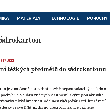
MIKA
MATERIÁLY
TECHNOLOGIE
PORUCHY
ádrokarton
NSTRUKCE
ní těžkých předmětů do sádrokartonu
4
ton je v současném stavebním světě nepostradatelný a nikdo o
epochybuje. Souhrn známých vlastností, jakými jsou akustika,
výstavby, nízká hmotnost, odolnost vůči požáru atd., které mají
é desky ve své DNA, již dávno překročil hranice běžného