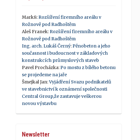
Mark8
:
Rozšíření firemního areálu v
Rožnově pod Radhoštěm
Aleš Franek
:
Rozšíření firemního areálu v
Rožnově pod Radhoštěm
Ing. arch. Lukáš Černý
:
Pěnobeton a jeho
současnost i budoucnost v základových
konstrukcích průmyslových staveb
Pavel Procházka
:
Po mostu z bílého betonu
se projedeme na jaře
Šmejkal Jan
:
Vyjádření Svazu podnikatelů
ve stavebnictví k oznámení společnosti
Central Group,že zastavuje veškerou
novou výstavbu
Newsletter