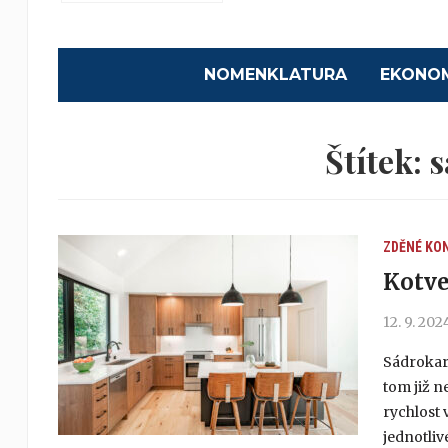
NOMENKLATURA
EKONO
Štítek:
s
ZDĚNÉ KO
Kotve
12. 9. 202
Sádrokar
tom již n
rychlost 
jednotliv