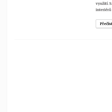
využití. 
interiérů
Přečís