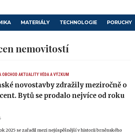
MIKA
MATERIÁLY
TECHNOLOGIE
PORUCHY
cen nemovitostí
A OBCHOD
AKTUALITY
VĚDA A VÝZKUM
ské novostavby zdražily meziročně o
ocent. Bytů se prodalo nejvíce od roku
6
k 2025 se zařadil mezi nejúspěšnější v historii brněnského