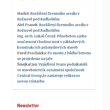
Mark8
:
Rozšíření firemního areálu v
Rožnově pod Radhoštěm
Aleš Franek
:
Rozšíření firemního areálu v
Rožnově pod Radhoštěm
Ing. arch. Lukáš Černý
:
Pěnobeton a jeho
současnost i budoucnost v základových
konstrukcích průmyslových staveb
Pavel Procházka
:
Po mostu z bílého betonu
se projedeme na jaře
Šmejkal Jan
:
Vyjádření Svazu podnikatelů
ve stavebnictví k oznámení společnosti
Central Group,že zastavuje veškerou
novou výstavbu
Newsletter