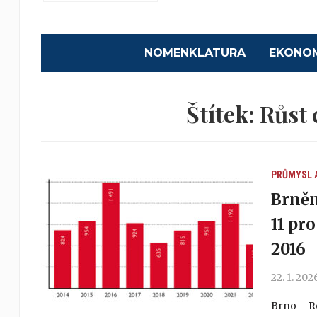
NOMENKLATURA
EKONO
Štítek:
Růst 
PRŮMYSL 
Brněn
11 pr
2016
22. 1. 202
Brno – Ro