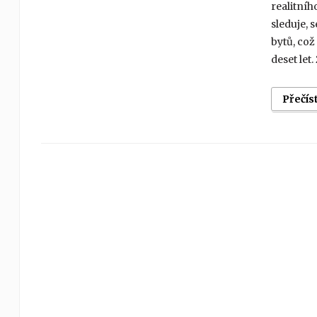
realitníh
sleduje, 
bytů, což
deset let
Přečís