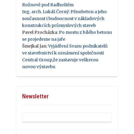
Rožnově pod Radhoštěm
Ing. arch. Lukáš Černý
:
Pěnobeton a jeho
současnost i budoucnost v základových
konstrukcích průmyslových staveb
Pavel Procházka
:
Po mostu z bílého betonu
se projedeme na jaře
Šmejkal Jan
:
Vyjádření Svazu podnikatelů
ve stavebnictví k oznámení společnosti
Central Group,že zastavuje veškerou
novou výstavbu
Newsletter