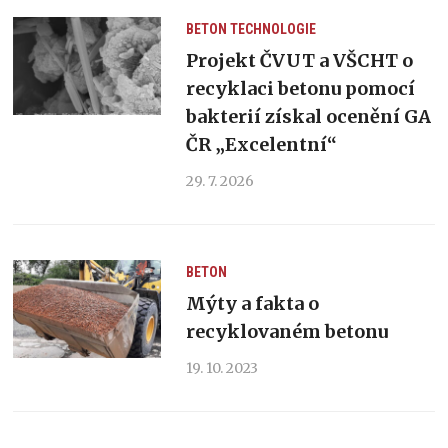
BETON
TECHNOLOGIE
Projekt ČVUT a VŠCHT o
recyklaci betonu pomocí
bakterií získal ocenění GA
ČR „Excelentní“
29. 7. 2026
BETON
Mýty a fakta o
recyklovaném betonu
19. 10. 2023