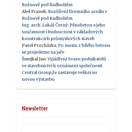
Rožnově pod Radhoštěm
Aleš Franek
:
Rozšíření firemního areálu v
Rožnově pod Radhoštěm
Ing. arch. Lukáš Černý
:
Pěnobeton a jeho
současnost i budoucnost v základových
konstrukcích průmyslových staveb
Pavel Procházka
:
Po mostu z bílého betonu
se projedeme na jaře
Šmejkal Jan
:
Vyjádření Svazu podnikatelů
ve stavebnictví k oznámení společnosti
Central Group,že zastavuje veškerou
novou výstavbu
Newsletter