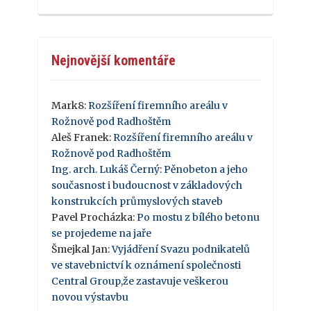
Nejnovější komentáře
Mark8
:
Rozšíření firemního areálu v
Rožnově pod Radhoštěm
Aleš Franek
:
Rozšíření firemního areálu v
Rožnově pod Radhoštěm
Ing. arch. Lukáš Černý
:
Pěnobeton a jeho
současnost i budoucnost v základových
konstrukcích průmyslových staveb
Pavel Procházka
:
Po mostu z bílého betonu
se projedeme na jaře
Šmejkal Jan
:
Vyjádření Svazu podnikatelů
ve stavebnictví k oznámení společnosti
Central Group,že zastavuje veškerou
novou výstavbu