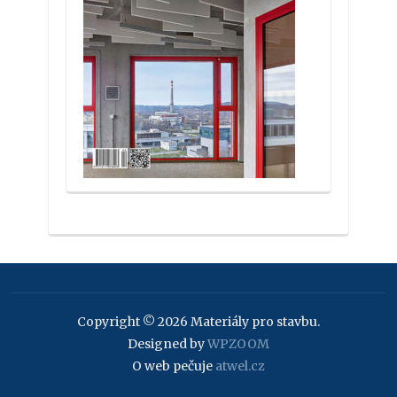
Copyright © 2026 Materiály pro stavbu.
Designed by
WPZOOM
O web pečuje
atwel.cz