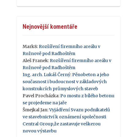
Nejnovější komentáře
Mark8
:
Rozšíření firemního areálu v
Rožnově pod Radhoštěm
Aleš Franek
:
Rozšíření firemního areálu v
Rožnově pod Radhoštěm
Ing. arch. Lukáš Černý
:
Pěnobeton a jeho
současnost i budoucnost v základových
konstrukcích průmyslových staveb
Pavel Procházka
:
Po mostu z bílého betonu
se projedeme na jaře
Šmejkal Jan
:
Vyjádření Svazu podnikatelů
ve stavebnictví k oznámení společnosti
Central Group,že zastavuje veškerou
novou výstavbu