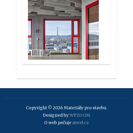
Copyright © 2026 Materiály pro stavbu.
Designed by
WPZOOM
O web pečuje
atwel.cz