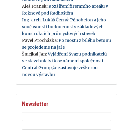
Aleš Franek
:
Rozšíření firemního areálu v
Rožnově pod Radhoštěm
Ing. arch. Lukáš Černý
:
Pěnobeton a jeho
současnost i budoucnost v základových
konstrukcích průmyslových staveb
Pavel Procházka
:
Po mostu z bílého betonu
se projedeme na jaře
Šmejkal Jan
:
Vyjádření Svazu podnikatelů
ve stavebnictví k oznámení společnosti
Central Group,že zastavuje veškerou
novou výstavbu
Newsletter