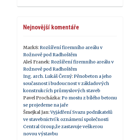
Nejnovější komentáře
Mark8
:
Rozšíření firemního areálu v
Rožnově pod Radhoštěm
Aleš Franek
:
Rozšíření firemního areálu v
Rožnově pod Radhoštěm
Ing. arch. Lukáš Černý
:
Pěnobeton a jeho
současnost i budoucnost v základových
konstrukcích průmyslových staveb
Pavel Procházka
:
Po mostu z bílého betonu
se projedeme na jaře
Šmejkal Jan
:
Vyjádření Svazu podnikatelů
ve stavebnictví k oznámení společnosti
Central Group,že zastavuje veškerou
novou výstavbu