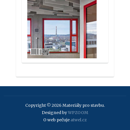
Copyright © 2026 Materiály pro stavbu.
Designed by
WPZOOM
O web pečuje
atwel.cz