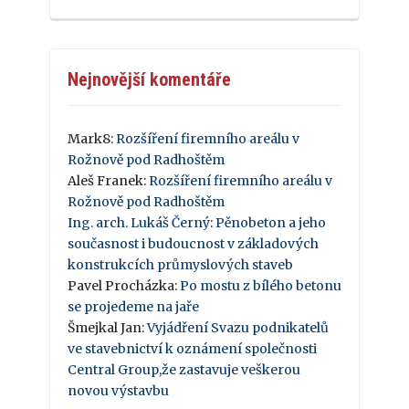
Nejnovější komentáře
Mark8
:
Rozšíření firemního areálu v
Rožnově pod Radhoštěm
Aleš Franek
:
Rozšíření firemního areálu v
Rožnově pod Radhoštěm
Ing. arch. Lukáš Černý
:
Pěnobeton a jeho
současnost i budoucnost v základových
konstrukcích průmyslových staveb
Pavel Procházka
:
Po mostu z bílého betonu
se projedeme na jaře
Šmejkal Jan
:
Vyjádření Svazu podnikatelů
ve stavebnictví k oznámení společnosti
Central Group,že zastavuje veškerou
novou výstavbu