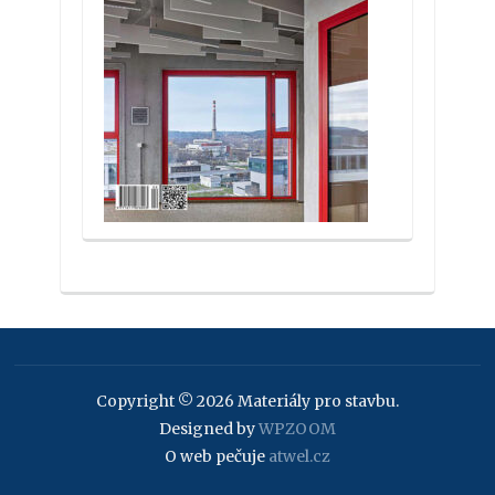
Copyright © 2026 Materiály pro stavbu.
Designed by
WPZOOM
O web pečuje
atwel.cz