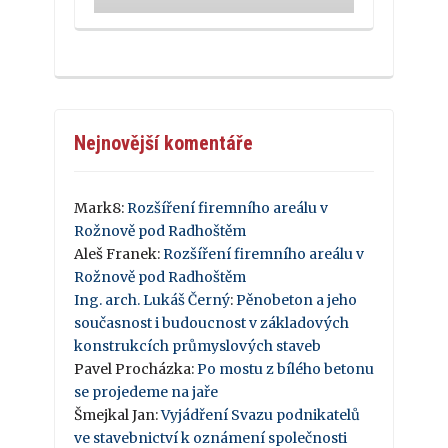
Nejnovější komentáře
Mark8
:
Rozšíření firemního areálu v
Rožnově pod Radhoštěm
Aleš Franek
:
Rozšíření firemního areálu v
Rožnově pod Radhoštěm
Ing. arch. Lukáš Černý
:
Pěnobeton a jeho
současnost i budoucnost v základových
konstrukcích průmyslových staveb
Pavel Procházka
:
Po mostu z bílého betonu
se projedeme na jaře
Šmejkal Jan
:
Vyjádření Svazu podnikatelů
ve stavebnictví k oznámení společnosti