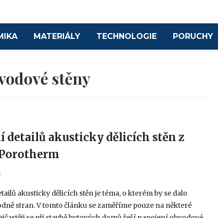
MIKA
MATERIÁLY
TECHNOLOGIE
PORUCHY
vodové stěny
Y
í detailů akusticky dělicích stěn z
 Porotherm
3
tailů akusticky dělicích stěn je téma, o kterém by se dalo
odně stran. V tomto článku se zaměříme pouze na některé
Nejčastěji se při stavbě bytových domů řeší napojení obvodové