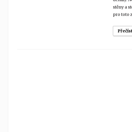
stěny a s
pro toto 
Přečís