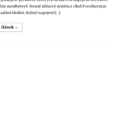
těny mezibytové. Nosný stěnový systém z cihel Porotherm je
zadání ideální. Kolmé napojení […]
t článek →