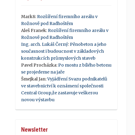
Mark8
:
Rozšíření firemního areálu v
Rožnově pod Radhoštěm
Aleš Franek
:
Rozšíření firemního areálu v
Rožnově pod Radhoštěm
Ing. arch. Lukáš Černý
:
Pěnobeton a jeho
současnost i budoucnost v základových
konstrukcích průmyslových staveb
Pavel Procházka
:
Po mostu z bílého betonu
se projedeme na jaře
Šmejkal Jan
:
Vyjádření Svazu podnikatelů
ve stavebnictví k oznámení společnosti
Central Group,že zastavuje veškerou
novou výstavbu
Newsletter