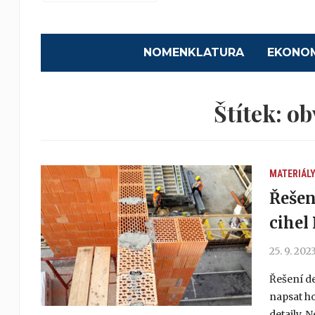
NOMENKLATURA
EKONO
Štítek:
ob
MATERIÁL
Řešen
cihel
25. 9. 202
Řešení de
napsat h
detaily. 