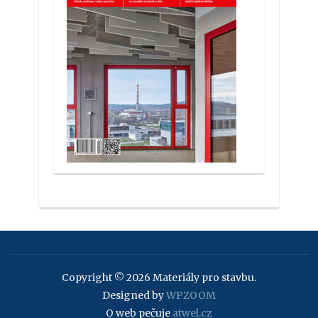
Copyright © 2026 Materiály pro stavbu.
Designed by
WPZOOM
O web pečuje
atwel.cz