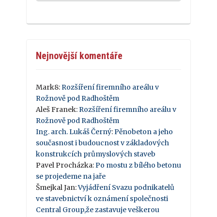
Nejnovější komentáře
Mark8
:
Rozšíření firemního areálu v
Rožnově pod Radhoštěm
Aleš Franek
:
Rozšíření firemního areálu v
Rožnově pod Radhoštěm
Ing. arch. Lukáš Černý
:
Pěnobeton a jeho
současnost i budoucnost v základových
konstrukcích průmyslových staveb
Pavel Procházka
:
Po mostu z bílého betonu
se projedeme na jaře
Šmejkal Jan
:
Vyjádření Svazu podnikatelů
ve stavebnictví k oznámení společnosti
Central Group,že zastavuje veškerou