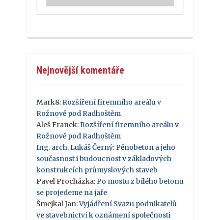
Nejnovější komentáře
Mark8
:
Rozšíření firemního areálu v
Rožnově pod Radhoštěm
Aleš Franek
:
Rozšíření firemního areálu v
Rožnově pod Radhoštěm
Ing. arch. Lukáš Černý
:
Pěnobeton a jeho
současnost i budoucnost v základových
konstrukcích průmyslových staveb
Pavel Procházka
:
Po mostu z bílého betonu
se projedeme na jaře
Šmejkal Jan
:
Vyjádření Svazu podnikatelů
ve stavebnictví k oznámení společnosti