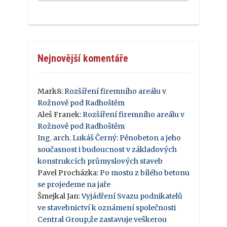
Nejnovější komentáře
Mark8
:
Rozšíření firemního areálu v
Rožnově pod Radhoštěm
Aleš Franek
:
Rozšíření firemního areálu v
Rožnově pod Radhoštěm
Ing. arch. Lukáš Černý
:
Pěnobeton a jeho
současnost i budoucnost v základových
konstrukcích průmyslových staveb
Pavel Procházka
:
Po mostu z bílého betonu
se projedeme na jaře
Šmejkal Jan
:
Vyjádření Svazu podnikatelů
ve stavebnictví k oznámení společnosti
Central Group,že zastavuje veškerou