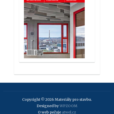
Copyright © 2026 Materiály pro stavbu.
Designed by
WPZOOM
O web pečuje
atwel.cz