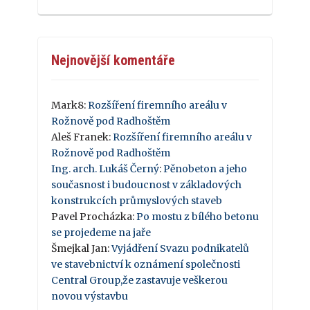
Nejnovější komentáře
Mark8
:
Rozšíření firemního areálu v
Rožnově pod Radhoštěm
Aleš Franek
:
Rozšíření firemního areálu v
Rožnově pod Radhoštěm
Ing. arch. Lukáš Černý
:
Pěnobeton a jeho
současnost i budoucnost v základových
konstrukcích průmyslových staveb
Pavel Procházka
:
Po mostu z bílého betonu
se projedeme na jaře
Šmejkal Jan
:
Vyjádření Svazu podnikatelů
ve stavebnictví k oznámení společnosti
Central Group,že zastavuje veškerou
novou výstavbu