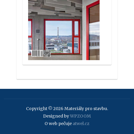
Copyright © 2026 Materiály pro stavbu.
Designed by
WPZOOM
O web pečuje
atwel.cz