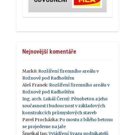
Nejnovější komentáře
Mark8
:
Rozšíření firemního areálu v
Rožnově pod Radhoštěm
Aleš Franek
:
Rozšíření firemního areálu v
Rožnově pod Radhoštěm
Ing. arch. Lukáš Černý
:
Pěnobeton a jeho
současnost i budoucnost v základových
konstrukcích průmyslových staveb
Pavel Procházka
:
Po mostu z bílého betonu
se projedeme na jaře
Šmejkal Jan
:
Vyjádření Svazu podnikatelů