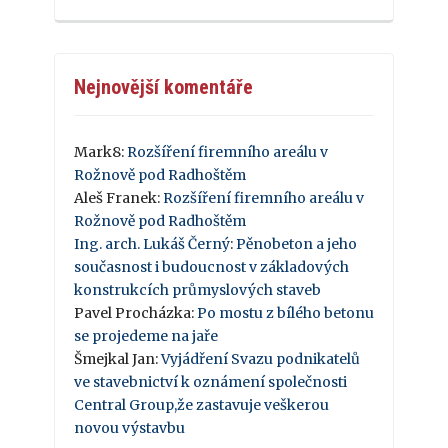
Nejnovější komentáře
Mark8
:
Rozšíření firemního areálu v
Rožnově pod Radhoštěm
Aleš Franek
:
Rozšíření firemního areálu v
Rožnově pod Radhoštěm
Ing. arch. Lukáš Černý
:
Pěnobeton a jeho
současnost i budoucnost v základových
konstrukcích průmyslových staveb
Pavel Procházka
:
Po mostu z bílého betonu
se projedeme na jaře
Šmejkal Jan
:
Vyjádření Svazu podnikatelů
ve stavebnictví k oznámení společnosti
Central Group,že zastavuje veškerou
novou výstavbu