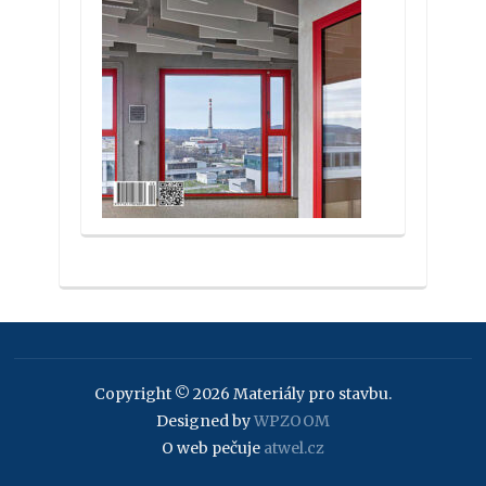
Copyright © 2026 Materiály pro stavbu.
Designed by
WPZOOM
O web pečuje
atwel.cz