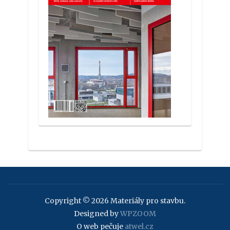
Copyright © 2026 Materiály pro stavbu.
Designed by
WPZOOM
O web pečuje
atwel.cz