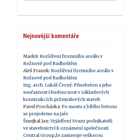
Nejnovější komentáře
Mark8
:
Rozšíření firemního areálu v
Rožnově pod Radhoštěm
Aleš Franek
:
Rozšíření firemního areálu v
Rožnově pod Radhoštěm
Ing. arch. Lukáš Černý
:
Pěnobeton a jeho
současnost i budoucnost v základových
konstrukcích průmyslových staveb
Pavel Procházka
:
Po mostu z bílého betonu
se projedeme na jaře
Šmejkal Jan
:
Vyjádření Svazu podnikatelů
ve stavebnictví k oznámení společnosti
Central Group,že zastavuje veškerou