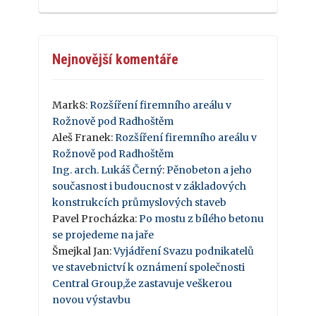
Nejnovější komentáře
Mark8
:
Rozšíření firemního areálu v
Rožnově pod Radhoštěm
Aleš Franek
:
Rozšíření firemního areálu v
Rožnově pod Radhoštěm
Ing. arch. Lukáš Černý
:
Pěnobeton a jeho
současnost i budoucnost v základových
konstrukcích průmyslových staveb
Pavel Procházka
:
Po mostu z bílého betonu
se projedeme na jaře
Šmejkal Jan
:
Vyjádření Svazu podnikatelů
ve stavebnictví k oznámení společnosti
Central Group,že zastavuje veškerou
novou výstavbu