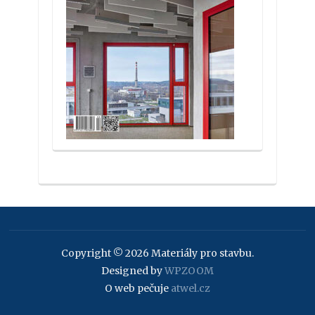
Copyright © 2026 Materiály pro stavbu.
Designed by
WPZOOM
O web pečuje
atwel.cz