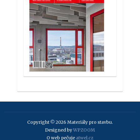
Copyright © 2026 Materiály pro stavbu.
Designed by
WPZOOM
O web pečuje
atwel.cz