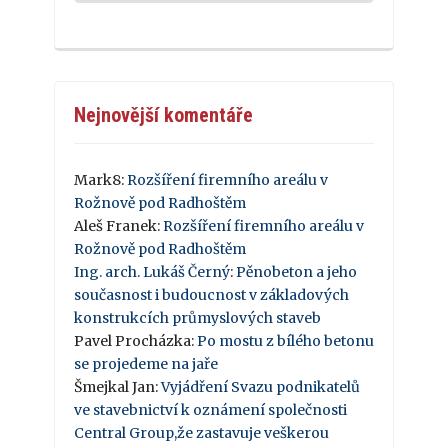
Nejnovější komentáře
Mark8
:
Rozšíření firemního areálu v
Rožnově pod Radhoštěm
Aleš Franek
:
Rozšíření firemního areálu v
Rožnově pod Radhoštěm
Ing. arch. Lukáš Černý
:
Pěnobeton a jeho
současnost i budoucnost v základových
konstrukcích průmyslových staveb
Pavel Procházka
:
Po mostu z bílého betonu
se projedeme na jaře
Šmejkal Jan
:
Vyjádření Svazu podnikatelů
ve stavebnictví k oznámení společnosti
Central Group,že zastavuje veškerou