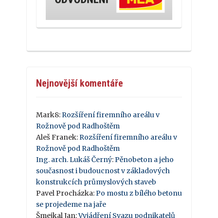
Nejnovější komentáře
Mark8
:
Rozšíření firemního areálu v
Rožnově pod Radhoštěm
Aleš Franek
:
Rozšíření firemního areálu v
Rožnově pod Radhoštěm
Ing. arch. Lukáš Černý
:
Pěnobeton a jeho
současnost i budoucnost v základových
konstrukcích průmyslových staveb
Pavel Procházka
:
Po mostu z bílého betonu
se projedeme na jaře
Šmejkal Jan
:
Vyjádření Svazu podnikatelů