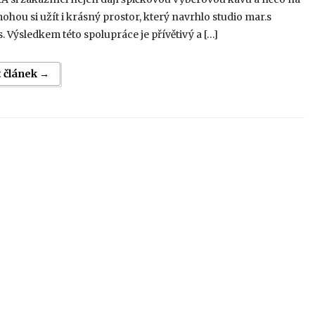
mohou si užít i krásný prostor, který navrhlo studio mar.s
s. Výsledkem této spolupráce je přívětivý a […]
t článek →