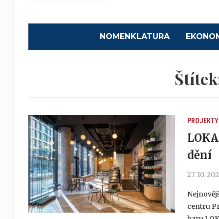
NOMENKLATURA
EKONO
Štítek
PROJEKTY
LOKA 
dění
27. 10. 20
Nejnovějš
centru P
baru LOKA