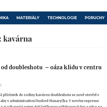
MIKA
MATERIÁLY
TECHNOLOGIE
PORUCHY
:
kavárna
od doubleshotu – oáza klidu v centru
23
í přírůstek do rodiny kaváren doubleshotu se nově otevřel v
rahy v administrativní budově Masaryčka. V novém espresso
 si zákazníci nejen dají špičkovou výběrovou kávu a něco na