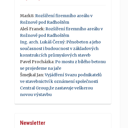
Mark8
:
Rozšíření firemního areálu v
Rožnově pod Radhoštěm
Aleš Franek
:
Rozšíření firemního areálu v
Rožnově pod Radhoštěm
Ing. arch. Lukáš Černý
:
Pěnobeton a jeho
současnost i budoucnost v základových
konstrukcích průmyslových staveb
Pavel Procházka
:
Po mostu z bílého betonu
se projedeme na jaře
Šmejkal Jan
:
Vyjádření Svazu podnikatelů
ve stavebnictví k oznámení společnosti
Central Group,že zastavuje veškerou
novou výstavbu
Newsletter