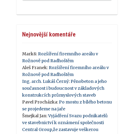
Nejnovější komentáře
Mark8
:
Rozšíření firemního areálu v
Rožnově pod Radhoštěm
Aleš Franek
:
Rozšíření firemního areálu v
Rožnově pod Radhoštěm
Ing. arch. Lukáš Černý
:
Pěnobeton a jeho
současnost i budoucnost v základových
konstrukcích průmyslových staveb
Pavel Procházka
:
Po mostu z bílého betonu
se projedeme na jaře
Šmejkal Jan
:
Vyjádření Svazu podnikatelů
ve stavebnictví k oznámení společnosti
Central Group,že zastavuje veškerou