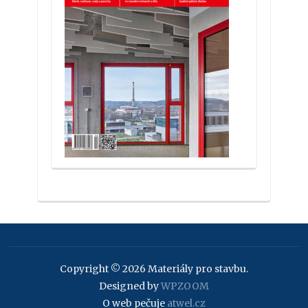
Copyright © 2026 Materiály pro stavbu.
Designed by
WPZOOM
O web pečuje
atwel.cz