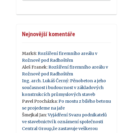
Nejnovější komentáře
Mark8
:
Rozšíření firemního areálu v
Rožnově pod Radhoštěm
Aleš Franek
:
Rozšíření firemního areálu v
Rožnově pod Radhoštěm
Ing. arch. Lukáš Černý
:
Pěnobeton a jeho
současnost i budoucnost v základových
konstrukcích průmyslových staveb
Pavel Procházka
:
Po mostu z bílého betonu
se projedeme na jaře
Šmejkal Jan
:
Vyjádření Svazu podnikatelů
ve stavebnictví k oznámení společnosti
Central Group,že zastavuje veškerou