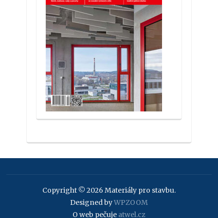
Copyright © 2026 Materiály pro stavbu.
Designed by
WPZOOM
O web pečuje
atwel.cz